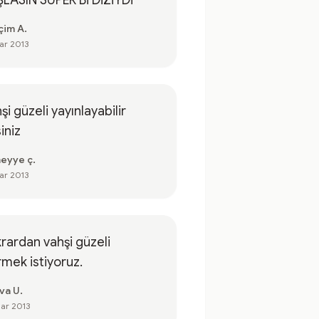
LASIN SÜPER Bİ DİZİYDİ
çim A.
ar 2013
şi güzeli yayınlayabilir
iniz
eyye ç.
ar 2013
rardan vahşi güzeli
mek istiyoruz.
va U.
ar 2013