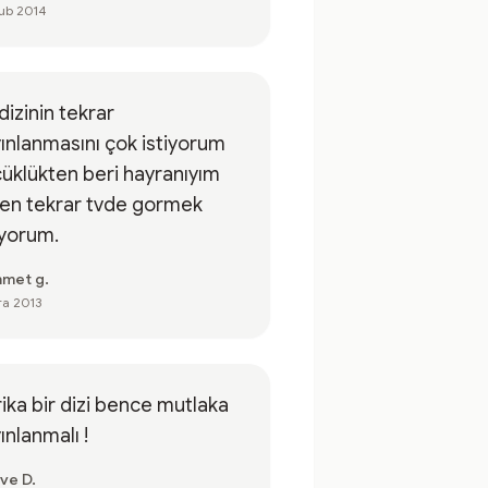
ub 2014
dizinin tekrar
ınlanmasını çok istiyorum
üklükten beri hayranıyım
fen tekrar tvde gormek
ıyorum.
met g.
ra 2013
ika bir dizi bence mutlaka
ınlanmalı !
ve D.