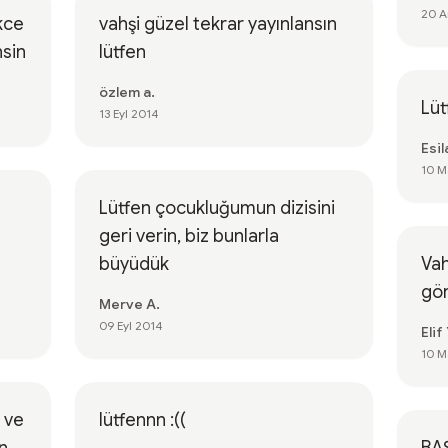
20 A
kce
vahşi güzel tekrar yayınlansın
nsin
lütfen
özlem a.
Lüt
13 Eyl 2014
Esila
10 M
Lütfen çocukluğumun dizisini
geri verin, biz bunlarla
büyüdük
Vah
gör
Merve A.
09 Eyl 2014
Elif 
10 M
 ve
lütfennn :((