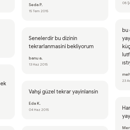
08 Ş
Seda P.
15 Tem 2015
bu 
Senelerdir bu dizinin
yay
tekrarlanmasini bekliyorum
küç
lut
banu a.
ıst
13 Haz 2015
meh
23 A
mek
Vahşi güzel tekrar yayinlansin
Eda K.
Har
04 Haz 2015
yay
Mer