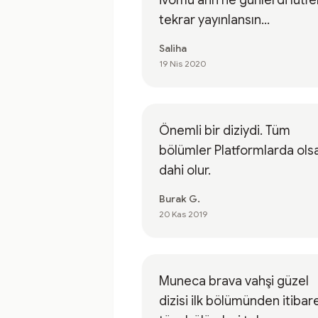
ivomu ahh ne günlerdi lütfe
tekrar yayınlansın...
Saliha
19 Nis 2020
Önemli bir diziydi. Tüm
bölümler Platformlarda olsa
dahi olur.
Burak G.
20 Kas 2019
Muneca brava vahşi güzel
dizisi ilk bölümünden itibar