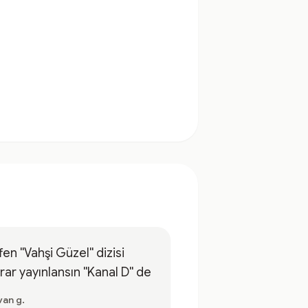
fen ''Vahşi Güzel'' dizisi
rar yayınlansın ''Kanal D'' de
van g.