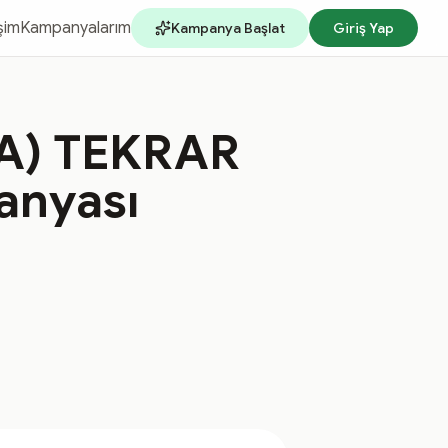
işim
Kampanyalarım
Kampanya Başlat
Giriş Yap
A) TEKRAR
anyası