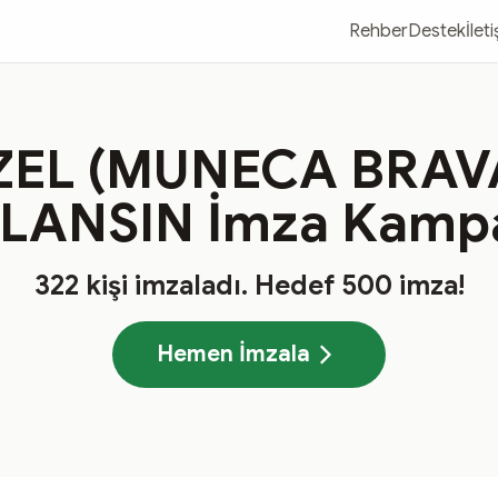
Rehber
Destek
İlet
ZEL (MUNECA BRAV
LANSIN İmza Kamp
322
kişi imzaladı
. Hedef
500
imza!
Hemen İmzala