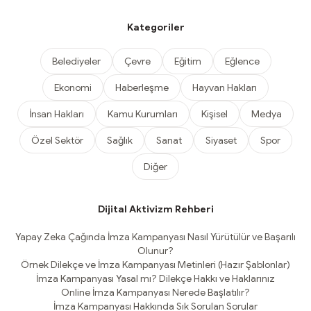
Kategoriler
Belediyeler
Çevre
Eğitim
Eğlence
Ekonomi
Haberleşme
Hayvan Hakları
İnsan Hakları
Kamu Kurumları
Kişisel
Medya
Özel Sektör
Sağlık
Sanat
Siyaset
Spor
Diğer
Dijital Aktivizm Rehberi
Yapay Zeka Çağında İmza Kampanyası Nasıl Yürütülür ve Başarılı
Olunur?
Örnek Dilekçe ve İmza Kampanyası Metinleri (Hazır Şablonlar)
İmza Kampanyası Yasal mı? Dilekçe Hakkı ve Haklarınız
Online İmza Kampanyası Nerede Başlatılır?
İmza Kampanyası Hakkında Sık Sorulan Sorular