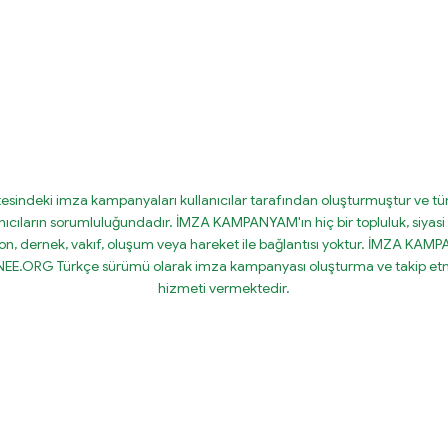
tesindeki imza kampanyaları kullanıcılar tarafından oluşturmuştur ve tüm
nıcıların sorumluluğundadır. İMZA KAMPANYAM'ın hiç bir topluluk, siyasi 
on, dernek, vakıf, oluşum veya hareket ile bağlantısı yoktur. İMZA KA
IGNEE.ORG Türkçe sürümü olarak imza kampanyası oluşturma ve takip etm
hizmeti vermektedir.