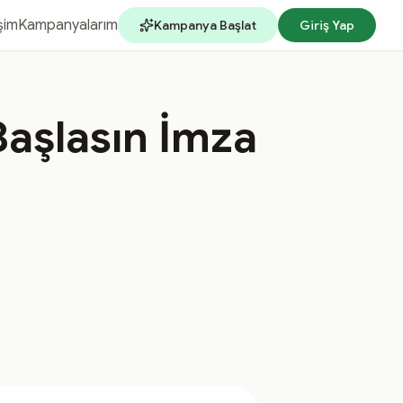
işim
Kampanyalarım
Kampanya Başlat
Giriş Yap
Başlasın İmza