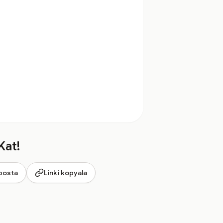
Kat!
posta
Linki kopyala