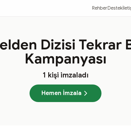
Rehber
Destek
İlet
elden Dizisi Tekrar 
Kampanyası
1
kişi imzaladı
Hemen İmzala