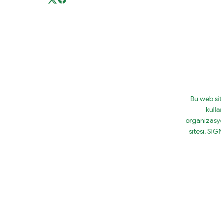
Bu web si
kulla
organizasy
sitesi, S