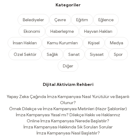
Kategoriler
Belediyeler
Çevre
Eğitim
Eğlence
Ekonomi
Haberleşme
Hayvan Hakları
İnsan Hakları
Kamu Kurumları
Kişisel
Medya
Özel Sektör
Sağlık
Sanat
Siyaset
Spor
Diğer
Dijital Aktivizm Rehberi
Yapay Zeka Çağında İmza Kampanyası Nasıl Yürütülür ve Başarılı
Olunur?
Örnek Dilekçe ve İmza Kampanyası Metinleri (Hazır Şablonlar)
İmza Kampanyası Yasal mı? Dilekçe Hakkı ve Haklarınız
Online İmza Kampanyası Nerede Başlatılır?
İmza Kampanyası Hakkında Sık Sorulan Sorular
İmza Kampanyası Nasıl Başlatılır?