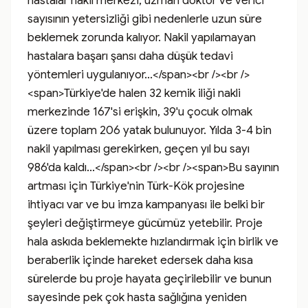
hastalar nakil merkezi, uzman doktor ve verici 
sayısının yetersizliği gibi nedenlerle uzun süre 
beklemek zorunda kalıyor. Nakil yapılamayan 
hastalara başarı şansı daha düşük tedavi 
yöntemleri uygulanıyor...</span><br /><br />
<span>Türkiye'de halen 32 kemik iliği nakli 
merkezinde 167'si erişkin, 39'u çocuk olmak 
üzere toplam 206 yatak bulunuyor. Yılda 3-4 bin 
nakil yapılması gerekirken, geçen yıl bu sayı 
986'da kaldı...</span><br /><br /><span>Bu sayının 
artması için Türkiye'nin Türk-Kök projesine 
ihtiyacı var ve bu imza kampanyası ile belki bir 
şeyleri değiştirmeye gücümüz yetebilir. Proje 
hala askıda beklemekte hızlandırmak için birlik ve 
beraberlik içinde hareket edersek daha kısa 
sürelerde bu proje hayata geçirilebilir ve bunun 
sayesinde pek çok hasta sağlığına yeniden 