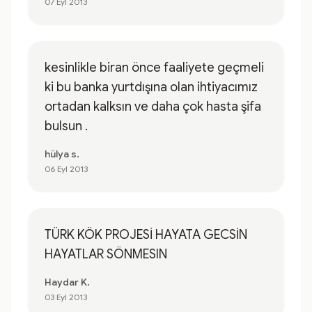
07 Eyl 2013
kesinlikle biran önce faaliyete geçmeli
ki bu banka yurtdışına olan ihtiyacımız
ortadan kalksın ve daha çok hasta şifa
bulsun .
hülya s.
06 Eyl 2013
TÜRK KÖK PROJESİ HAYATA GECSİN
HAYATLAR SÖNMESIN
Haydar K.
03 Eyl 2013