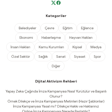
Kategoriler
Belediyeler
Çevre
Eğitim
Eğlence
Ekonomi
Haberleşme
Hayvan Hakları
İnsan Hakları
Kamu Kurumları
Kişisel
Medya
Özel Sektör
Sağlık
Sanat
Siyaset
Spor
Diğer
Dijital Aktivizm Rehberi
Yapay Zeka Çağında İmza Kampanyası Nasıl Yürütülür ve Başarılı
Olunur?
Örnek Dilekçe ve İmza Kampanyası Metinleri (Hazır Şablonlar)
İmza Kampanyası Yasal mı? Dilekçe Hakkı ve Haklarınız
Online İmza Kampanyası Nerede Başlatılır?