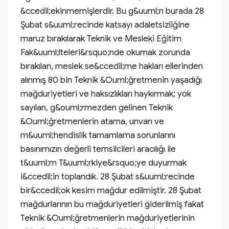
&ccedil;ekinmemişlerdir. Bu g&uuml;n burada 28 
Şubat s&uuml;recinde katsayı adaletsizliğine 
maruz bırakılarak Teknik ve Mesleki Eğitim 
Fak&uuml;lteleri&rsquo;nde okumak zorunda 
bırakılan, meslek se&ccedil;me hakları ellerinden 
alınmış 80 bin Teknik &Ouml;ğretmenin yaşadığı 
mağduriyetleri ve haksızlıkları haykırmak; yok 
sayılan, g&ouml;rmezden gelinen Teknik 
&Ouml;ğretmenlerin atama, unvan ve 
m&uuml;hendislik tamamlama sorunlarını 
basınımızın değerli temsilcileri aracılığı ile 
t&uuml;m T&uuml;rkiye&rsquo;ye duyurmak 
i&ccedil;in toplandık. 28 Şubat s&uuml;recinde 
bir&ccedil;ok kesim mağdur edilmiştir. 28 Şubat 
mağdurlarının bu mağduriyetleri giderilmiş fakat 
Teknik &Ouml;ğretmenlerin mağduriyetlerinin 