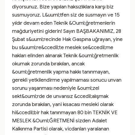
diyorsunuz. Bize yapılan haksızlıklara karşı biz 
susmuyoruz. L&uuml;tfen siz de susmayın ve 15 
yıldır devam eden Teknik &Ouml;ğretmenlerin 
mağduriyetini giderin! Sayın BAŞBAKANIMIZ, 28 
Şubat s&uuml;recinde Hak Gaspına uğrayan, yine 
bu s&uuml;re&ccedil;te meslek se&ccedil;me 
hakları elinden alınarak Teknik &ouml;ğretmenlik 
okumak zorunda bırakılan, ancak 
&ouml;ğretmenlik yapma hakkı tanınmayan, 
gerekli yetkilendirme yapılmaması sonucu unvan 
sorunu yaşanması nedeniyle &ouml;zel 
sekt&ouml;rde de unvansız &ccedil;alışmak 
zorunda bırakılan, yani kısacası mesleki olarak 
hi&ccedil;bir hak tanınmayan 80 bin TEKNİK VE 
MESLEK &Ouml;ĞRETMENİ sizden Adalet 
Kalkınma Partisi olarak, vicdanları yaralanan 