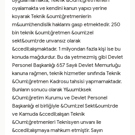
uygulamamakta, Teknik &Ouml;ğretmenleri 
oyalamakta ve kendini kanun yapıcı yerine 
koyarak Teknik &ouml;ğretmenlerin 
m&uuml;hendislik haklarını gasp etmektedir. 250 
bin teknik &ouml;ğretmen &ouml;zel 
sekt&ouml;rde unvansız olarak 
&ccedil;alışmaktadır. 1 milyondan fazla kişi ise bu 
konuda mağdurdur. Bu da yetmezmiş gibi Devlet 
Personel Başkanlığı 657 Sayılı Devlet Memurluğu 
kanuna rağmen, teknik hizmetler sınıfında Teknik 
&Ouml;ğretmen Kadrosu tahsisi yapmamaktadır. 
Bunların sonucu olarak Y&uuml;ksek 
&Ouml;ğretim Kurumu ve Devlet Personel 
Başkanlığı el birliğiyle &Ouml;zel Sekt&ouml;rde 
ve Kamuda &ccedil;alışan Teknik 
&Ouml;ğretmenleri Teknisyen unvanı ile 
&ccedil;alışmaya mahkum etmiştir. Sayın 