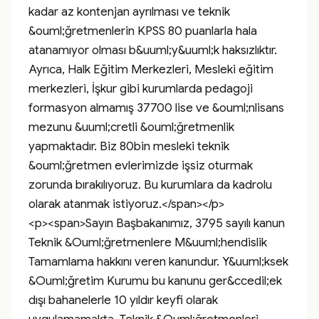
kadar az kontenjan ayrılması ve teknik 
&ouml;ğretmenlerin KPSS 80 puanlarla hala 
atanamıyor olması b&uuml;y&uuml;k haksızlıktır. 
Ayrıca, Halk Eğitim Merkezleri, Mesleki eğitim 
merkezleri, İşkur gibi kurumlarda pedagoji 
formasyon almamış 37700 lise ve &ouml;nlisans 
mezunu &uuml;cretli &ouml;ğretmenlik 
yapmaktadır. Biz 80bin mesleki teknik 
&ouml;ğretmen evlerimizde işsiz oturmak 
zorunda bırakılıyoruz. Bu kurumlara da kadrolu 
olarak atanmak istiyoruz.</span></p>

<p><span>Sayın Başbakanımız, 3795 sayılı kanun 
Teknik &Ouml;ğretmenlere M&uuml;hendislik 
Tamamlama hakkını veren kanundur. Y&uuml;ksek 
&Ouml;ğretim Kurumu bu kanunu ger&ccedil;ek 
dışı bahanelerle 10 yıldır keyfi olarak 