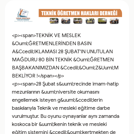
<p><span>TEKNİK VE MESLEK 
&Ouml;ĞRETMENLERİNDEN BASIN 
A&Ccedil;IKLAMASI 28 ŞUBAT'IN UNUTULAN 
MAĞDURU 80 BİN TEKNİK &Ouml;ĞRETMEN 
BAŞBAKANIMIZDAN &Ccedil;&Ouml;Z&Uuml;M 
BEKLİYOR !</span></p>

<p><span>28 Şubat s&uuml;recinde imam-hatip 
mezunlarının &uuml;niversite okumasını 
engellemek isteyen g&uuml;&ccedil;lerin 
baskılarıyla Teknik ve mesleki eğitime darbe 
vurulmuştur. Bu oyunu oynayanlar aynı zamanda 
koskoca bir &uuml;lkenin teknik ve mesleki 
eğitim sistemini &ccedil;&ouml;kertmekten de 