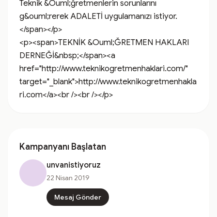
Teknik &Ouml;ğretmenlerin sorunlarını 
g&ouml;rerek ADALETİ uygulamanızı istiyor.
</span></p>

<p><span>TEKNİK &Ouml;ĞRETMEN HAKLARI 
DERNEĞİ&nbsp;</span><a 
href="http://www.teknikogretmenhaklari.com/" 
target="_blank">http://www.teknikogretmenhakla
ri.com</a><br /><br /></p>
Kampanyanı Başlatan
unvanistiyoruz
22 Nisan 2019
Mesaj Gönder