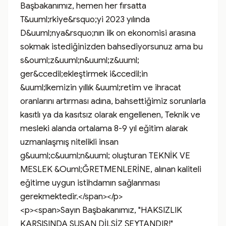
Başbakanımız, hemen her fırsatta 
T&uuml;rkiye&rsquo;yi 2023 yılında 
D&uuml;nya&rsquo;nın ilk on ekonomisi arasına 
sokmak istediğinizden bahsediyorsunuz ama bu 
s&ouml;z&uuml;n&uuml;z&uuml; 
ger&ccedil;ekleştirmek i&ccedil;in 
&uuml;lkemizin yıllık &uuml;retim ve ihracat 
oranlarını artırması adına, bahsettiğimiz sorunlarla 
kasıtlı ya da kasıtsız olarak engellenen, Teknik ve 
mesleki alanda ortalama 8-9 yıl eğitim alarak 
uzmanlaşmış nitelikli insan 
g&uuml;c&uuml;n&uuml; oluşturan TEKNİK VE 
MESLEK &Ouml;ĞRETMENLERİNE, alınan kaliteli 
eğitime uygun istihdamın sağlanması 
gerekmektedir.</span></p>

<p><span>Sayın Başbakanımız, "HAKSIZLIK 
KARŞISINDA SUSAN DİLSİZ ŞEYTANDIR!" 