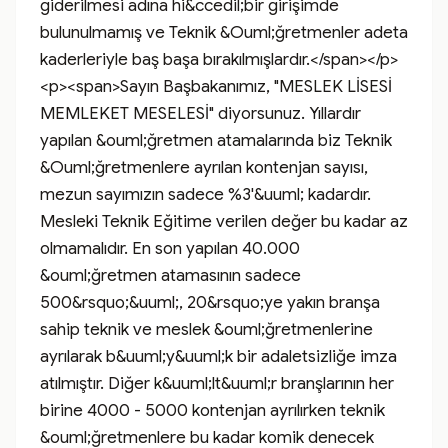
giderilmesi adına hi&ccedil;bir girişimde 
bulunulmamış ve Teknik &Ouml;ğretmenler adeta 
kaderleriyle baş başa bırakılmışlardır.</span></p>

<p><span>Sayın Başbakanımız, "MESLEK LİSESİ 
MEMLEKET MESELESİ" diyorsunuz. Yıllardır 
yapılan &ouml;ğretmen atamalarında biz Teknik 
&Ouml;ğretmenlere ayrılan kontenjan sayısı, 
mezun sayımızın sadece %3'&uuml; kadardır. 
Mesleki Teknik Eğitime verilen değer bu kadar az 
olmamalıdır. En son yapılan 40.000 
&ouml;ğretmen atamasının sadece 
500&rsquo;&uuml;, 20&rsquo;ye yakın branşa 
sahip teknik ve meslek &ouml;ğretmenlerine 
ayrılarak b&uuml;y&uuml;k bir adaletsizliğe imza 
atılmıştır. Diğer k&uuml;lt&uuml;r branşlarının her 
birine 4000 - 5000 kontenjan ayrılırken teknik 
&ouml;ğretmenlere bu kadar komik denecek 