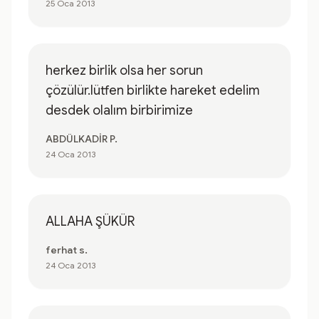
25 Oca 2013
herkez birlik olsa her sorun
çözülür.lütfen birlikte hareket edelim
desdek olalım birbirimize
ABDÜLKADİR P.
24 Oca 2013
ALLAHA ŞÜKÜR
ferhat s.
24 Oca 2013