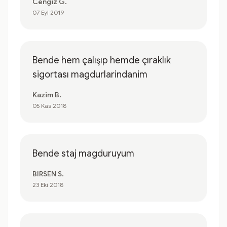
Cengiz G.
07 Eyl 2019
Bende hem çalışıp hemde çıraklık
sigortası magdurlarindanim
Kazim B.
05 Kas 2018
Bende staj magduruyum
BIRSEN S.
23 Eki 2018