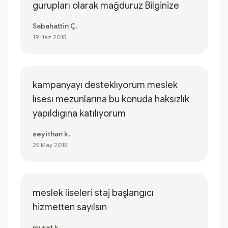
gurupları olarak mağduruz Bilginize
Sabahattin Ç.
19 Haz 2015
kampanyayı desteklıyorum meslek
lısesı mezunlarına bu konuda haksızlık
yapıldıgına katılıyorum
seyithan k.
25 May 2015
meslek liseleri staj başlangıcı
hizmetten sayılsın
murat k.