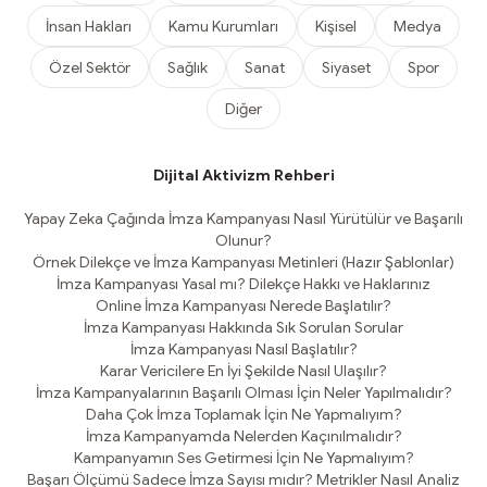
İnsan Hakları
Kamu Kurumları
Kişisel
Medya
Özel Sektör
Sağlık
Sanat
Siyaset
Spor
Diğer
Dijital Aktivizm Rehberi
Yapay Zeka Çağında İmza Kampanyası Nasıl Yürütülür ve Başarılı
Olunur?
Örnek Dilekçe ve İmza Kampanyası Metinleri (Hazır Şablonlar)
İmza Kampanyası Yasal mı? Dilekçe Hakkı ve Haklarınız
Online İmza Kampanyası Nerede Başlatılır?
İmza Kampanyası Hakkında Sık Sorulan Sorular
İmza Kampanyası Nasıl Başlatılır?
Karar Vericilere En İyi Şekilde Nasıl Ulaşılır?
İmza Kampanyalarının Başarılı Olması İçin Neler Yapılmalıdır?
Daha Çok İmza Toplamak İçin Ne Yapmalıyım?
İmza Kampanyamda Nelerden Kaçınılmalıdır?
Kampanyamın Ses Getirmesi İçin Ne Yapmalıyım?
Başarı Ölçümü Sadece İmza Sayısı mıdır? Metrikler Nasıl Analiz