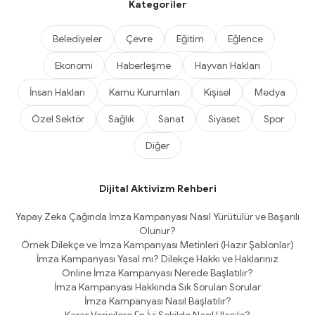
Kategoriler
Belediyeler
Çevre
Eğitim
Eğlence
Ekonomi
Haberleşme
Hayvan Hakları
İnsan Hakları
Kamu Kurumları
Kişisel
Medya
Özel Sektör
Sağlık
Sanat
Siyaset
Spor
Diğer
Dijital Aktivizm Rehberi
Yapay Zeka Çağında İmza Kampanyası Nasıl Yürütülür ve Başarılı
Olunur?
Örnek Dilekçe ve İmza Kampanyası Metinleri (Hazır Şablonlar)
İmza Kampanyası Yasal mı? Dilekçe Hakkı ve Haklarınız
Online İmza Kampanyası Nerede Başlatılır?
İmza Kampanyası Hakkında Sık Sorulan Sorular
İmza Kampanyası Nasıl Başlatılır?