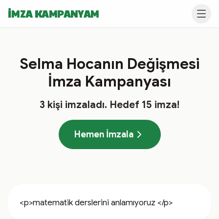
İMZA KAMPANYAM
Selma Hocanın Değişmesi
İmza Kampanyası
3
kişi imzaladı
. Hedef
15
imza!
Hemen İmzala
<p>matematik derslerini anlamıyoruz </p>