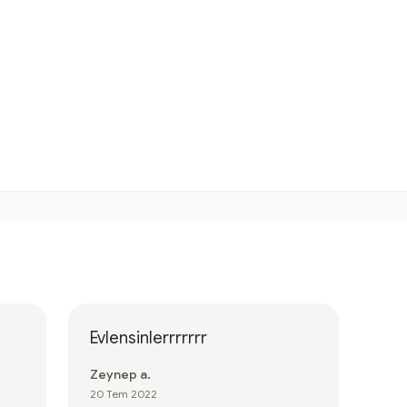
Evlensinlerrrrrrr
Zeynep a.
20 Tem 2022