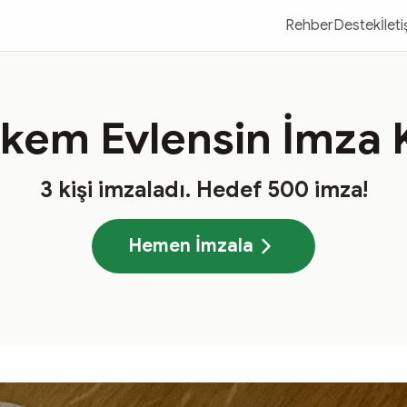
Rehber
Destek
İlet
rkem Evlensin İmza
3
kişi imzaladı
. Hedef
500
imza!
Hemen İmzala