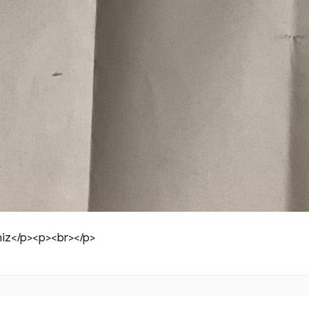
niz</p><p><br></p>