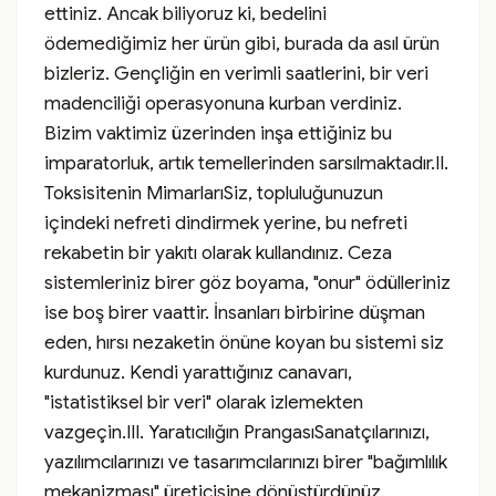
ettiniz. Ancak biliyoruz ki, bedelini 
ödemediğimiz her ürün gibi, burada da asıl ürün 
bizleriz. Gençliğin en verimli saatlerini, bir veri 
madenciliği operasyonuna kurban verdiniz. 
Bizim vaktimiz üzerinden inşa ettiğiniz bu 
imparatorluk, artık temellerinden sarsılmaktadır.II. 
Toksisitenin MimarlarıSiz, topluluğunuzun 
içindeki nefreti dindirmek yerine, bu nefreti 
rekabetin bir yakıtı olarak kullandınız. Ceza 
sistemleriniz birer göz boyama, "onur" ödülleriniz 
ise boş birer vaattir. İnsanları birbirine düşman 
eden, hırsı nezaketin önüne koyan bu sistemi siz 
kurdunuz. Kendi yarattığınız canavarı, 
"istatistiksel bir veri" olarak izlemekten 
vazgeçin.III. Yaratıcılığın PrangasıSanatçılarınızı, 
yazılımcılarınızı ve tasarımcılarınızı birer "bağımlılık 
mekanizması" üreticisine dönüştürdünüz. 