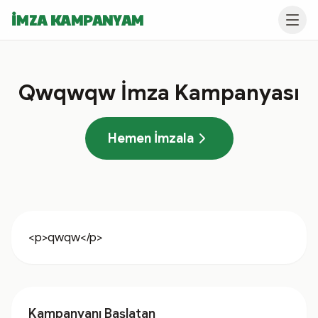
İMZA KAMPANYAM
Qwqwqw İmza Kampanyası
Hemen İmzala
<p>qwqw</p>
Kampanyanı Başlatan