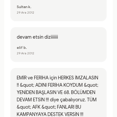
Sultan k.
29 Ara 2012
devam etsin diziiiiiii
elif b.
29 Ara 2012
EMİR ve FERİHA için HERKES İMZALASIN
!! &quot; ADINI FERİHA KOYDUM &quot;
YENİDEN BAŞLASIN VE 68. BÖLÜMDEN
DEVAM ETSİN !!! diye çabalıyoruz. TÜM
&quot; AFK &quot; FANLARI BU
KAMPANYAYA DESTEK VERSİN !!!