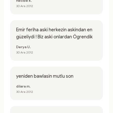
necibe k.
30 Ara 2012
Emir feriha aski herkezin askindan en
güzeliydi ! Biz aski onlardan Ögrendik
Derya U.
30 Ara 2012
yeniden bawlasin mutlu son
dilara m.
30 Ara 2012