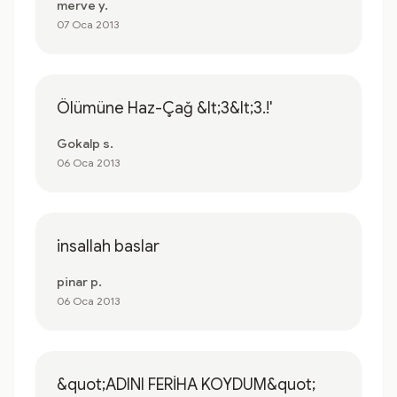
merve y.
07 Oca 2013
Ölümüne Haz-Çağ &lt;3&lt;3.!'
Gokalp s.
06 Oca 2013
insallah baslar
pinar p.
06 Oca 2013
&quot;ADINI FERİHA KOYDUM&quot;