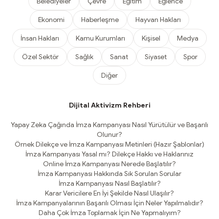
Belediyeler
Çevre
Eğitim
Eğlence
Ekonomi
Haberleşme
Hayvan Hakları
İnsan Hakları
Kamu Kurumları
Kişisel
Medya
Özel Sektör
Sağlık
Sanat
Siyaset
Spor
Diğer
Dijital Aktivizm Rehberi
Yapay Zeka Çağında İmza Kampanyası Nasıl Yürütülür ve Başarılı
Olunur?
Örnek Dilekçe ve İmza Kampanyası Metinleri (Hazır Şablonlar)
İmza Kampanyası Yasal mı? Dilekçe Hakkı ve Haklarınız
Online İmza Kampanyası Nerede Başlatılır?
İmza Kampanyası Hakkında Sık Sorulan Sorular
İmza Kampanyası Nasıl Başlatılır?
Karar Vericilere En İyi Şekilde Nasıl Ulaşılır?
İmza Kampanyalarının Başarılı Olması İçin Neler Yapılmalıdır?
Daha Çok İmza Toplamak İçin Ne Yapmalıyım?