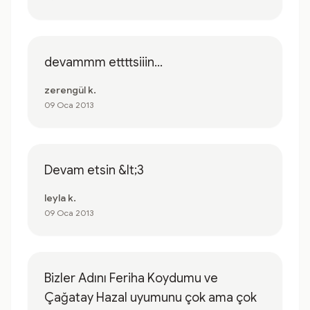
devammm ettttsiiin...
zerengül k.
09 Oca 2013
Devam etsin &lt;3
leyla k.
09 Oca 2013
Bizler Adını Feriha Koydumu ve
Çağatay Hazal uyumunu çok ama çok