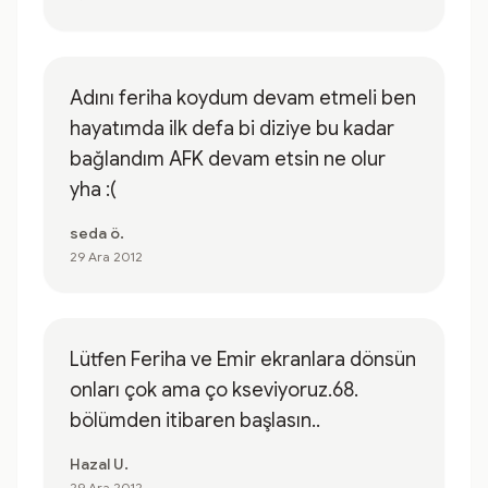
Adını feriha koydum devam etmeli ben
hayatımda ilk defa bi diziye bu kadar
bağlandım AFK devam etsin ne olur
yha :(
seda ö.
29 Ara 2012
Lütfen Feriha ve Emir ekranlara dönsün
onları çok ama ço kseviyoruz.68.
bölümden itibaren başlasın..
Hazal U.
29 Ara 2012