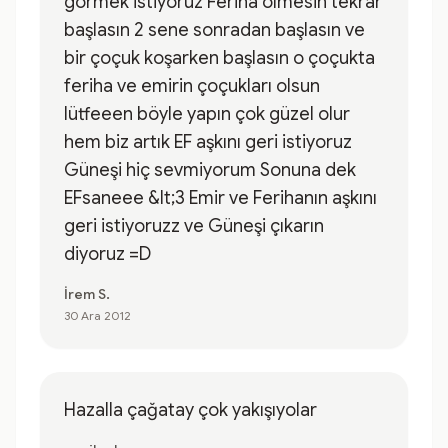
görmek istiyoruz Feriha ölmesin tekrar
başlasın 2 sene sonradan başlasın ve
bir çoçuk koşarken başlasın o çoçukta
feriha ve emirin çoçukları olsun
lütfeeen böyle yapın çok güzel olur
hem biz artık EF aşkını geri istiyoruz
Güneşi hiç sevmiyorum Sonuna dek
EFsaneee &lt;3 Emir ve Ferihanın aşkını
geri istiyoruzz ve Güneşi çıkarın
diyoruz =D
İrem S.
30 Ara 2012
Hazalla çağatay çok yakışıyolar