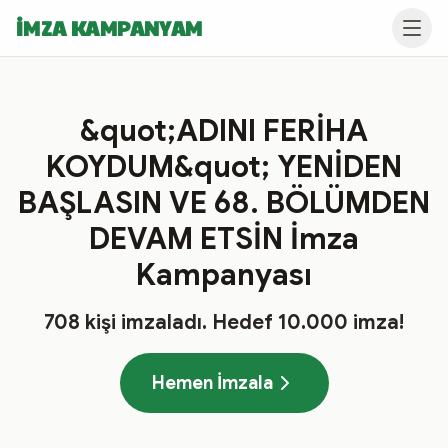
İMZA KAMPANYAM
&quot;ADINI FERİHA
KOYDUM&quot; YENİDEN
BAŞLASIN VE 68. BÖLÜMDEN
DEVAM ETSİN İmza
Kampanyası
708
kişi imzaladı
. Hedef
10.000
imza!
Hemen İmzala