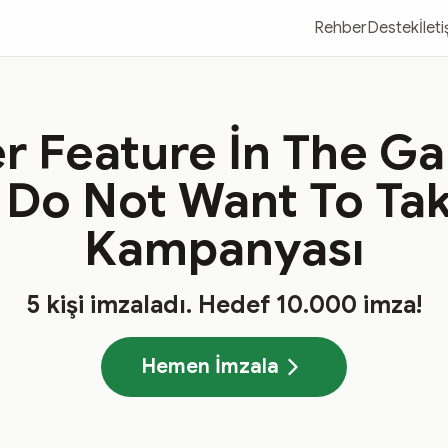
Rehber
Destek
İlet
er Feature İn The G
I Do Not Want To Tak
Kampanyası
5
kişi imzaladı
. Hedef
10.000
imza!
Hemen İmzala