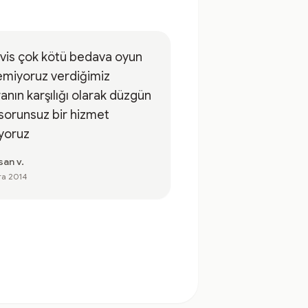
vis çok kötü bedava oyun
emiyoruz verdiğimiz
anın karşılığı olarak düzgün
sorunsuz bir hizmet
iyoruz
san v.
ra 2014