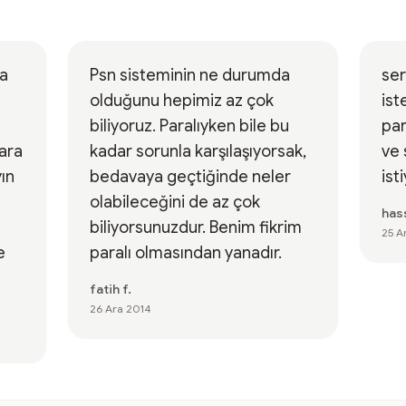
da
Psn sisteminin ne durumda
ser
olduğunu hepimiz az çok
ist
biliyoruz. Paralıyken bile bu
par
para
kadar sorunla karşılaşıyorsak,
ve 
ın
bedavaya geçtiğinde neler
ist
olabileceğini de az çok
has
biliyorsunuzdur. Benim fikrim
25 A
e
paralı olmasından yanadır.
fatih f.
26 Ara 2014