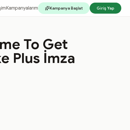
işim
Kampanyalarım
Kampanya Başlat
Giriş Yap
ame To Get
e Plus İmza