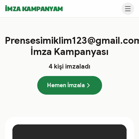
İMZA KAMPANYAM
Prensesimiklim123@gmail.co
İmza Kampanyası
4
kişi imzaladı
Hemen İmzala