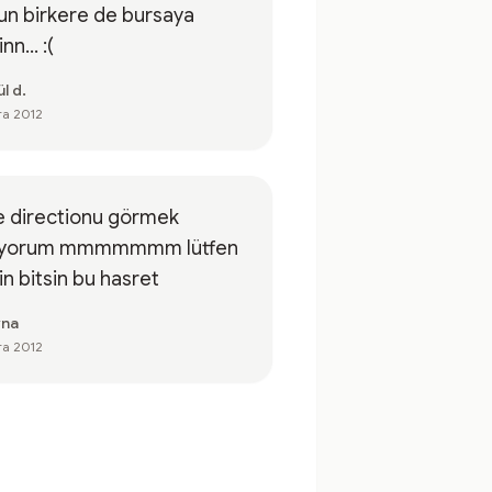
un birkere de bursaya
nn... :(
l d.
ra 2012
e directionu görmek
tiyorum mmmmmmm lütfen
in bitsin bu hasret
yna
ra 2012