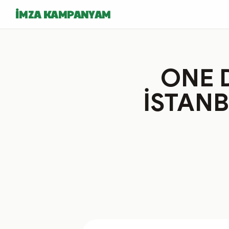
İMZA KAMPANYAM
ONE D
İSTANB