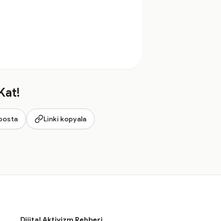
Kat!
posta
Linki kopyala
Dijital Aktivizm Rehberi