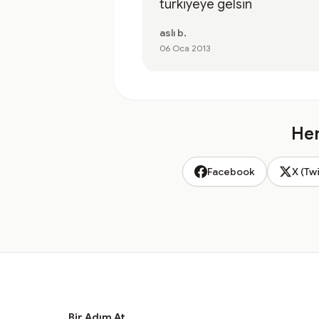
türkiyeye gelsin
aslı b.
06 Oca 2013
Hem
Facebook
X (Twi
Bir Adım At