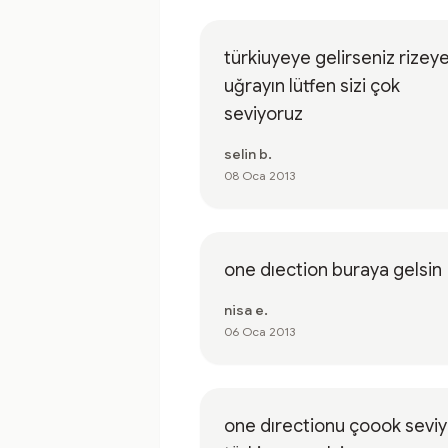
türkiuyeye gelirseniz rizey
uğrayın lütfen sizi çok
seviyoruz
selin b.
08 Oca 2013
one dıection buraya gelsin
nisa e.
06 Oca 2013
one dırectionu çoook sevi