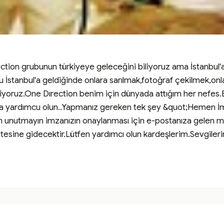
ection grubunun türkiyeye geleceğini biliyoruz ama İstanbul'a
 İstanbul'a geldiğinde onlara sarılmak,fotoğraf çekilmek,onla
iyoruz.One Dırection benim için dünyada attığım her nefes.E
ya yardımcu olun..Yapmanız gereken tek şey &quot;Hemen İ
unutmayın imzanızın onaylanması için e-postanıza gelen mes
esine gidecektir.Lütfen yardımcı olun kardeşlerim.Sevgileriml