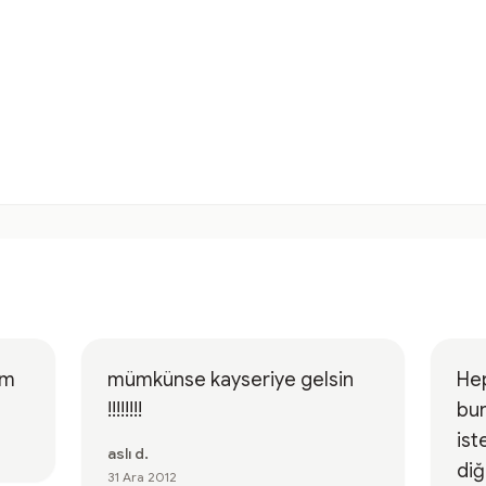
im
mümkünse kayseriye gelsin
Hep
!!!!!!!!
bur
ist
aslı d.
diğ
31 Ara 2012