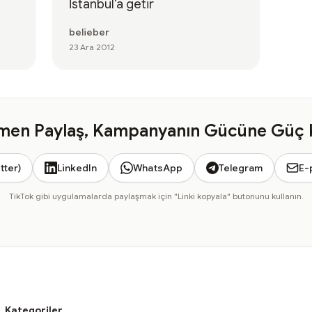
İstanbul'a getir
belieber
23 Ara 2012
en Paylaş, Kampanyanın Gücüne Güç 
tter)
LinkedIn
WhatsApp
Telegram
E-
TikTok gibi uygulamalarda paylaşmak için "Linki kopyala" butonunu kullanın.
Kategoriler