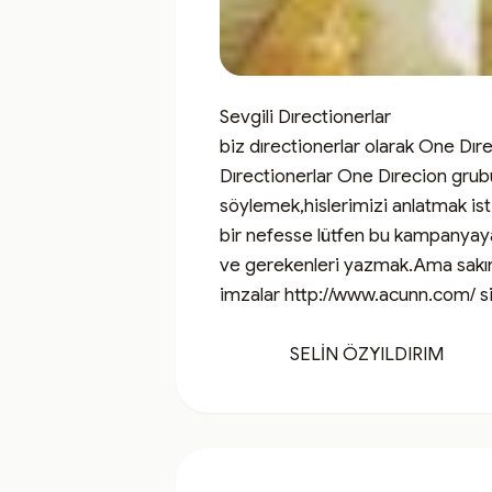
Sevgili Dırectionerlar 

biz dırectionerlar olarak One Dır
Dırectionerlar One Dırecion grubu
söylemek,hislerimizi anlatmak ist
bir nefesse lütfen bu kampanya
ve gerekenleri yazmak.Ama sakın 
imzalar http://www.acunn.com/ sit
                SELİN ÖZYILDIRIM