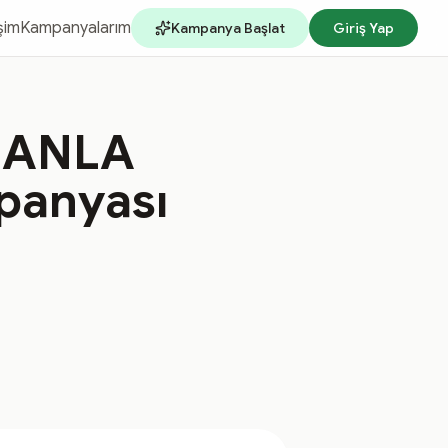
işim
Kampanyalarım
Kampanya Başlat
Giriş Yap
MZANLA
panyası