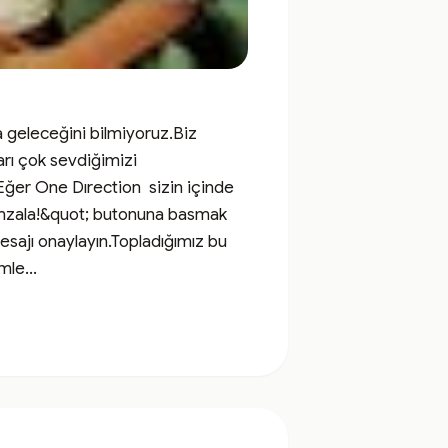
 geleceğini bilmiyoruz.Biz 
rı çok sevdiğimizi 
ğer One Dırection  sizin içinde 
mzala!&quot; butonuna basmak 
ajı onaylayın.Topladığımız bu 
e...
