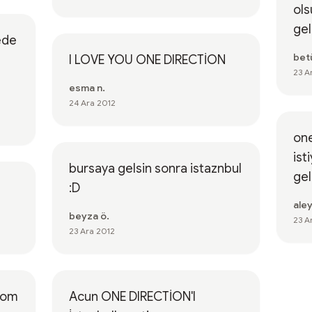
ols
geli
ede
betü
I LOVE YOU ONE DIRECTİON
23 A
esma n.
24 Ara 2012
on
is
bursaya gelsin sonra istaznbul
gel
:D
ale
beyza ö.
23 A
23 Ara 2012
yom
Acun ONE DIRECTİON'I