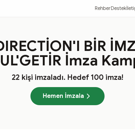
Rehber
Destek
İlet
IRECTİON'I BİR İ
UL'GETİR İmza Kam
22
kişi imzaladı
. Hedef
100
imza!
Hemen İmzala