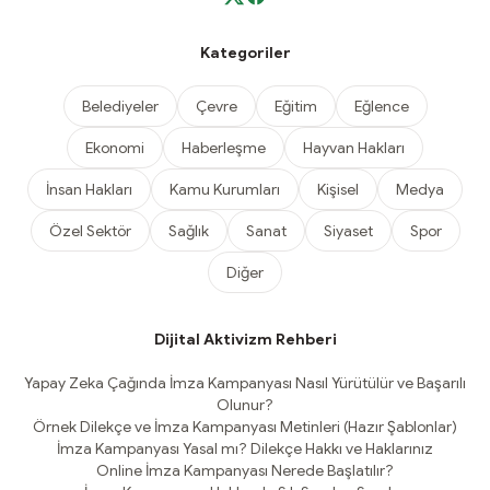
Kategoriler
Belediyeler
Çevre
Eğitim
Eğlence
Ekonomi
Haberleşme
Hayvan Hakları
İnsan Hakları
Kamu Kurumları
Kişisel
Medya
Özel Sektör
Sağlık
Sanat
Siyaset
Spor
Diğer
Dijital Aktivizm Rehberi
Yapay Zeka Çağında İmza Kampanyası Nasıl Yürütülür ve Başarılı
Olunur?
Örnek Dilekçe ve İmza Kampanyası Metinleri (Hazır Şablonlar)
İmza Kampanyası Yasal mı? Dilekçe Hakkı ve Haklarınız
Online İmza Kampanyası Nerede Başlatılır?