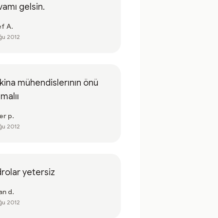
amı gelsin.
ef A.
ğu 2012
ina mühendislerının önü
lmalıı
er p.
ğu 2012
rolar yetersiz
an d.
ğu 2012