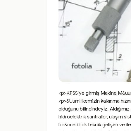
<p>KPSS'ye girmiş Makine M&uuml;
<p>&Uuml;lkemizin kalkınma hızın
olduğunu bilincindeyiz. Aldığımız
hidroelektrik santraller, ulaşım si
bir&ccedil;ok teknik gelişim ve 