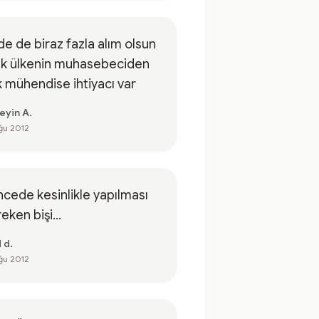
de de biraz fazla alım olsun
ık ülkenin muhasebeciden
 mühendise ihtiyacı var
eyin A.
ğu 2012
cede kesinlikle yapılması
eken bişi...
 d.
ğu 2012