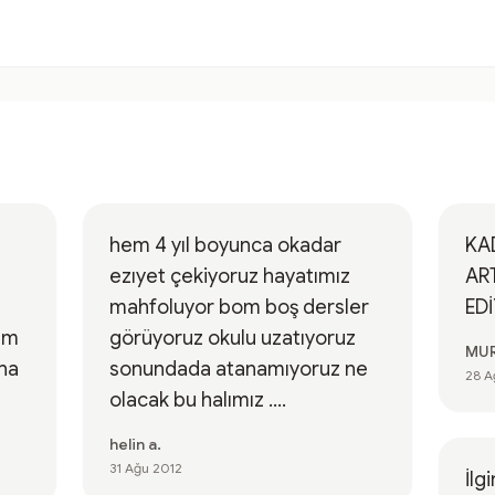
hem 4 yıl boyunca okadar
KA
ezıyet çekiyoruz hayatımız
ART
mahfoluyor bom boş dersler
ED
rım
görüyoruz okulu uzatıyoruz
MUR
ına
sonundada atanamıyoruz ne
28 A
olacak bu halımız ....
helin a.
31 Ağu 2012
İlg