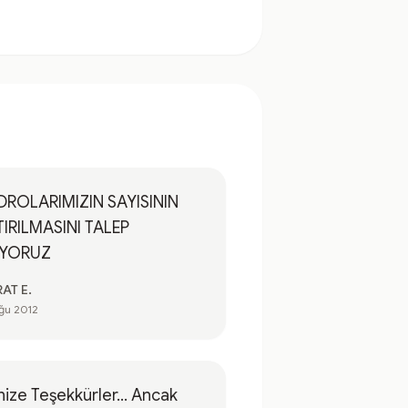
DROLARIMIZIN SAYISININ
IRILMASINI TALEP
İYORUZ
AT E.
ğu 2012
inize Teşekkürler... Ancak