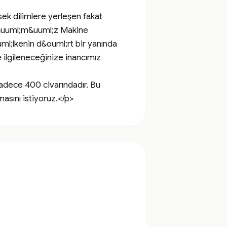
 dilimlere yerleşen fakat 
&uuml;m&uuml;z Makine 
ml;lkenin d&ouml;rt bir yanında 
lgileneceğinize inancımız 
adece 400 civarındadır. Bu 
asını istiyoruz.</p>