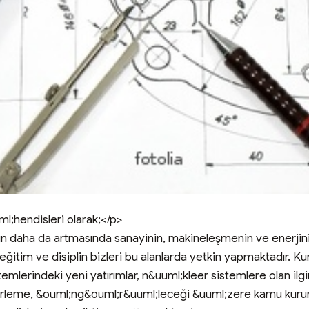
hendisleri olarak;</p>

ın daha da artmasında sanayinin, makineleşmenin ve enerjini
 eğitim ve disiplin bizleri bu alanlarda yetkin yapmaktadır.
stemlerindeki yeni yatırımlar, n&uuml;kleer sistemlere olan ilg
ilerleme, &ouml;ng&ouml;r&uuml;leceği &uuml;zere kamu kurum