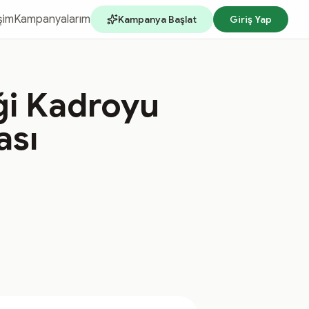
işim
Kampanyalarım
Kampanya Başlat
Giriş Yap
ği Kadroyu
ası