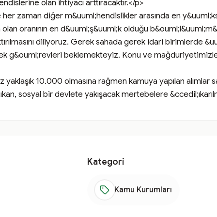
islerine olan ihtiyacı arttıracaktır.</p>

er zaman diğer m&uuml;hendislikler arasında en y&uuml;ksek
a olan oranının en d&uuml;ş&uuml;k olduğu b&ouml;l&uuml;m
tırılmasını diliyoruz. Gerek sahada gerek idari birimlerde &uu
k g&ouml;revleri beklemekteyiz. Konu ve mağduriyetimizle i
ız yaklaşık 10.000 olmasına rağmen kamuya yapılan alımlar s
ıkan, sosyal bir devlete yakışacak mertebelere &ccedil;ıkarılm
Kategori
Kamu Kurumları