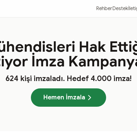
Rehber
Destek
İlet
hendisleri Hak Etti
tiyor İmza Kampany
624
kişi imzaladı
. Hedef
4.000
imza!
Hemen İmzala