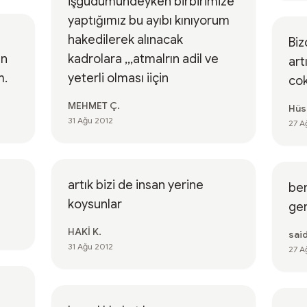
işgüdümündeyken birbirimize
yaptığımız bu ayıbı kınıyorum
hakedilerek alınacak
Biz
ın
kadrolara ,,,atmalrın adil ve
art
m.
yeterli olması iiçin
cok
MEHMET Ç.
Hüs
31 Ağu 2012
27 A
artık bizi de insan yerine
ben
koysunlar
ger
HAKİ K.
said
31 Ağu 2012
27 A
e