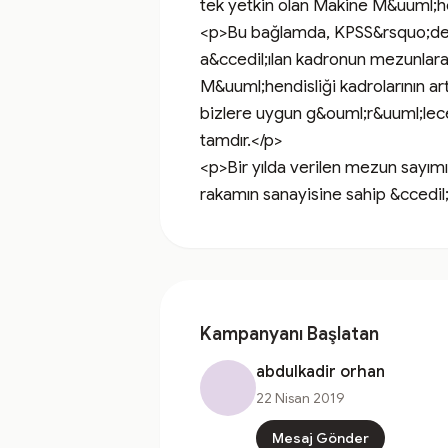
tek yetkin olan Makine M&uuml;hend
<p>Bu bağlamda, KPSS&rsquo;de h
a&ccedil;ılan kadronun mezunlar
M&uuml;hendisliği kadrolarının art
bizlere uygun g&ouml;r&uuml;lece
tamdır.</p>

<p>Bir yılda verilen mezun sayım
rakamın sanayisine sahip &ccedil;
Kampanyanı Başlatan
abdulkadir orhan
22 Nisan 2019
Mesaj Gönder