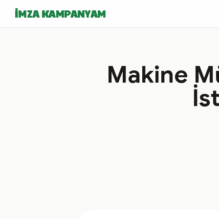
İMZA KAMPANYAM
Makine Mü
İs