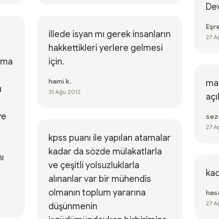
Dev
Eşr
illede isyan mı gerek insanların
27 A
hakkettikleri yerlere gelmesi
ama
için.
hami k.
mak
u
31 Ağu 2012
açı
ye
sez
27 A
kpss puanı ile yapılan atamalar
kadar da sözde mülakatlarla
ı
ve çeşitli yolsuzluklarla
kad
alınanlar var bir mühendis
olmanın toplum yararına
has
27 A
düşünmenin