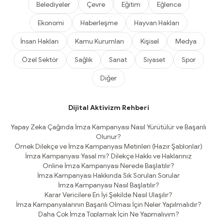
Belediyeler
Çevre
Eğitim
Eğlence
Ekonomi
Haberleşme
Hayvan Hakları
İnsan Hakları
Kamu Kurumları
Kişisel
Medya
Özel Sektör
Sağlık
Sanat
Siyaset
Spor
Diğer
Dijital Aktivizm Rehberi
Yapay Zeka Çağında İmza Kampanyası Nasıl Yürütülür ve Başarılı
Olunur?
Örnek Dilekçe ve İmza Kampanyası Metinleri (Hazır Şablonlar)
İmza Kampanyası Yasal mı? Dilekçe Hakkı ve Haklarınız
Online İmza Kampanyası Nerede Başlatılır?
İmza Kampanyası Hakkında Sık Sorulan Sorular
İmza Kampanyası Nasıl Başlatılır?
Karar Vericilere En İyi Şekilde Nasıl Ulaşılır?
İmza Kampanyalarının Başarılı Olması İçin Neler Yapılmalıdır?
Daha Çok İmza Toplamak İçin Ne Yapmalıyım?