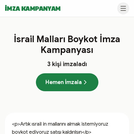
İMZA KAMPANYAM
İsrail Malları Boykot İmza
Kampanyası
3
kişi imzaladı
Hemen İmzala
<p>Artık ısrail in mallarını almak istemiyoruz 
boykot ediyoruz satışı kaldırılsın</p>