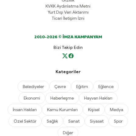
Gizlilik
KVKK Aydınlatma Metni
Yurt Dışı Veri Aktarımı
Ticari İletişim İzni
2010-2026 © İMZA KAMPANYAM
Bizi Takip Edin
Kategoriler
Belediyeler
Çevre
Eğitim
Eğlence
Ekonomi
Haberleşme
Hayvan Hakları
İnsan Hakları
Kamu Kurumları
Kişisel
Medya
Özel Sektör
Sağlık
Sanat
Siyaset
Spor
Diğer