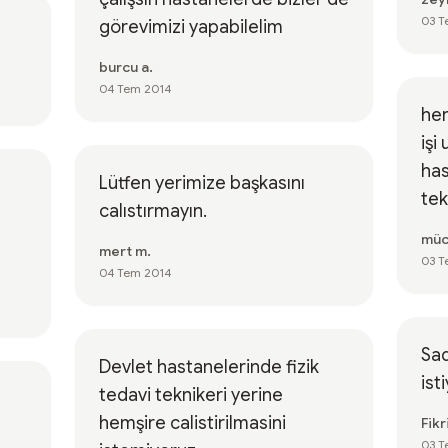
03 T
görevimizi yapabilelim
burcu a.
04 Tem 2014
her
işi
has
Lütfen yerimize başkasını
tek
calıstırmayın.
müc
mert m.
03 T
04 Tem 2014
Sad
Devlet hastanelerinde fizik
ist
tedavi teknikeri yerine
hemşire calistirilmasini
Fikr
03 T