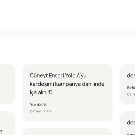
Cüneyt Ensari Yolcu\'yu
de
kardeşimi kampanya dahilinde
Sıdı
işe alın :D
03 T
Yurdal V.
04 Tem 2014
de
n
öme