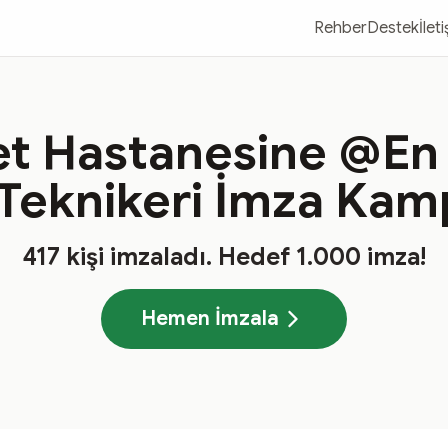
Rehber
Destek
İlet
t Hastanesine @En 
 Teknikeri İmza Kam
417
kişi imzaladı
. Hedef
1.000
imza!
Hemen İmzala