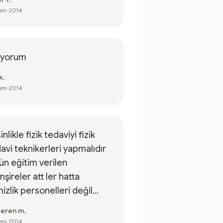
em 2014
ıyorum
k.
em 2014
inlikle fizik tedaviyi fizik
avi teknikerleri yapmalıdır
ün eğitim verilen
şireler att ler hatta
izlik personelleri değil...
seren m.
em 2014