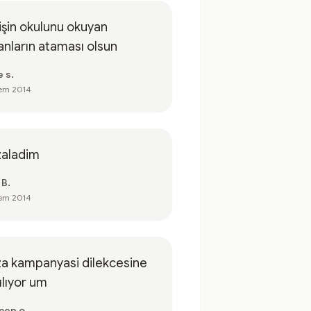
işin okulunu okuyan
anların ataması olsun
e s.
em 2014
zaladim
 B.
em 2014
a kampanyasi dilekcesine
ılıyor um
nep o.