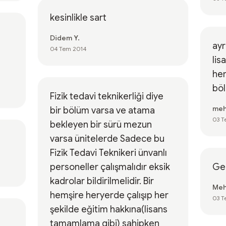
kesinlikle sart
Didem Y.
ay
04 Tem 2014
lis
hem
böl
Fizik tedavi teknikerliği diye
meh
bir bölüm varsa ve atama
03 T
bekleyen bir sürü mezun
varsa ünitelerde Sadece bu
Fizik Tedavi Teknikeri ünvanlı
personeller çalışmalıdır eksik
Gec
kadrolar bildirilmelidir. Bir
Meh
hemşire heryerde çalışıp her
03 T
şekilde eğitim hakkına(lisans
tamamlama gibi) sahipken