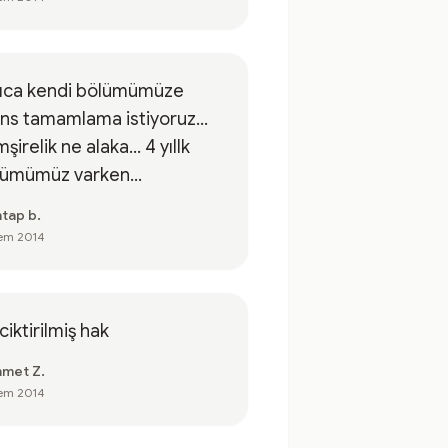
rıca kendi bölümümüze
ans tamamlama istiyoruz...
şirelik ne alaka... 4 yıllk
ümümüz varken...
tap b.
em 2014
iktirilmiş hak
met Z.
em 2014