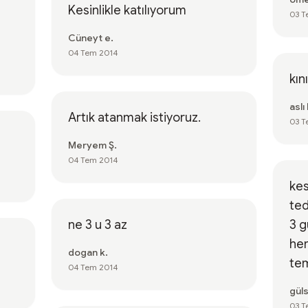
Kesinlikle katılıyorum
03 T
Cüneyt e.
04 Tem 2014
kın
aslı 
Artık atanmak istiyoruz.
03 T
Meryem Ş.
04 Tem 2014
kes
ted
ne 3 u 3 az
3 g
hem
dogan k.
tem
04 Tem 2014
gül
03 T