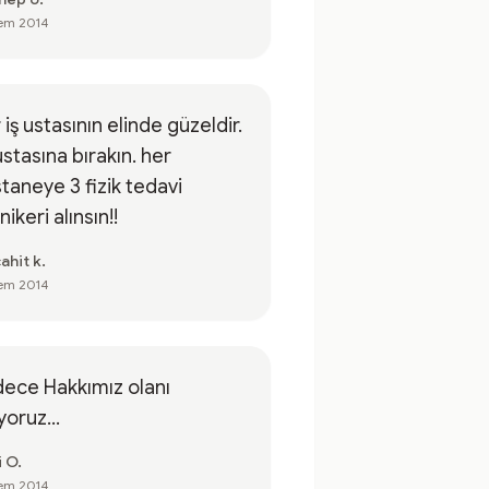
em 2014
 iş ustasının elinde güzeldir.
 ustasına bırakın. her
taneye 3 fizik tedavi
nikeri alınsın!!
ahit k.
em 2014
ece Hakkımız olanı
iyoruz...
i O.
em 2014