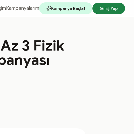
işim
Kampanyalarım
Kampanya Başlat
Giriş Yap
Az 3 Fizik
panyası