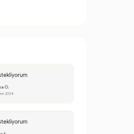
stekliyorum
ka Ö.
em 2014
stekliyorum
r f.