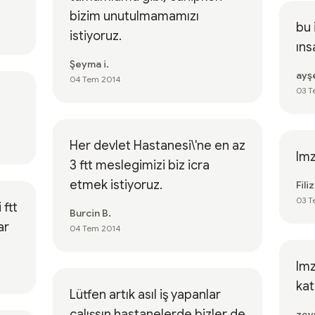
bizim unutulmamamızı
bu 
istiyoruz.
ıns
Şeyma i.
ayş
04 Tem 2014
03 T
Her devlet Hastanesi\'ne en az
Im
3 ftt meslegimizi biz icra
etmek istiyoruz.
Filiz
03 T
 ftt
Burcin B.
ar
04 Tem 2014
Imz
kat
Lütfen artık asıl iş yapanlar
çalışsın hastanelerde bizler de
zey