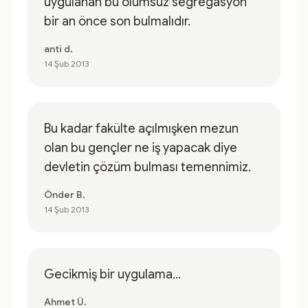
uygulanan bu olumsuz segregasyon
bir an önce son bulmalıdır.
anti d.
14 Şub 2013
Bu kadar fakülte açılmışken mezun
olan bu gençler ne iş yapacak diye
devletin çözüm bulması temennimiz.
Önder B.
14 Şub 2013
Gecikmiş bir uygulama...
Ahmet Ü.