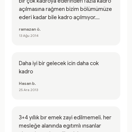
bir çok kadroya ederinden fazla kadro
açılmasına rağmen bizim bölümümüze
ederi kadar bile kadro açılmıyor....
ramazan ö.
13 Ağu 2014
Daha iyi bir gelecek icin daha cok
kadro
Hasan b.
25 Ara 2013
3+4 yıllık bır emek zayi edilmemeli. her
mesleğe alanında egıtımlı ınsanlar