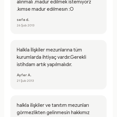
alınmalı .madur edilmek istemıyorz
.kımse madur edılmesın :O
sefa d.
26 Şub 2013
Halkla İlişkiler mezunlarına tüm
kurumlarda ihtiyaç vardır.Gerekli
istihdam artık yapılmalıdır.
Ayfer A.
21 Şub 2013
halkla ilişkiler ve tanıtım mezunları
görmezlikten gelinmesin hakkımız