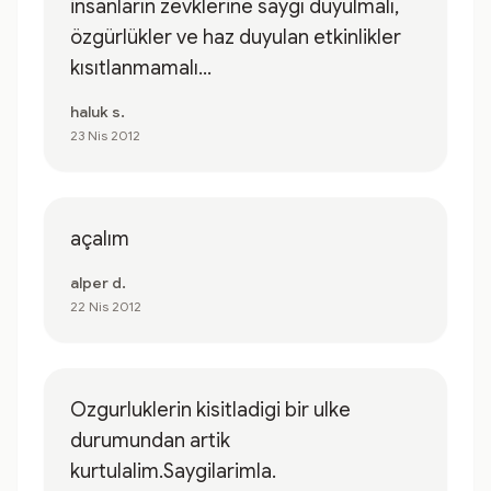
insanların zevklerine saygı duyulmalı,
özgürlükler ve haz duyulan etkinlikler
kısıtlanmamalı...
haluk s.
23 Nis 2012
açalım
alper d.
22 Nis 2012
Ozgurluklerin kisitladigi bir ulke
durumundan artik
kurtulalim.Saygilarimla.