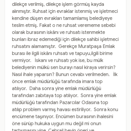
dilekçe verilmiş, dilekçe işlem görmüş kayda
alınmıştır. Ruhsat için evraklar istenmiş ve işletmeci
kendine düşen evrakları tamamlamış belediyeye
teslim etmiş. Fakat o ne ruhsat verememe sebebi
olarak burasının iskânı ve ruhsatı istenmekte
bunları ibraz edemediği için dilekçe sahibi işletmeci
ruhsatını alamamıştır. Gerekçe Muratpaşa Emlak
burası ile ilgili iskânı ruhsatı ve tapuyu,ilgili birime
vermiyor. İskanı ve ruhsatı yok ise, bu mülk
belediyenin mülkü sen burayı nasıl kiraya verirsin?
Nasıl ihale yaparsın? Bunun cevabı verilmeden. İlk
önce emlak müdürlüğü tarafında imara top
atılıyor. Daha sonra yine emlak müdürlüğü
tarafından zabıtaya top atılıyor. Sonra yine emlak
müdürlüğü tarafından Pazarcılar Odasına top
atılıp problem varmış havası estiriliyor. Sonra konu
encümene taşınıyor. Encümen burasının ihalesini
öne sürüp hukuka uygun mu değil mi onun
tartışmasını yine Cebrail beyin öneri ve