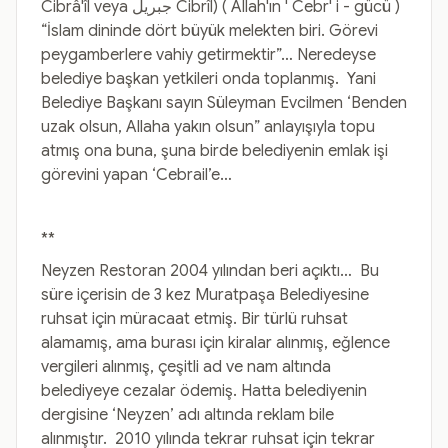
Cibrâ'îl veya جبريل Cibrîl) ( Allah'ın ' Cebr' i - gücü )
“İslam dininde dört büyük melekten biri. Görevi
peygamberlere vahiy getirmektir”… Neredeyse
belediye başkan yetkileri onda toplanmış. Yani
Belediye Başkanı sayın Süleyman Evcilmen ‘Benden
uzak olsun, Allaha yakın olsun” anlayışıyla topu
atmış ona buna, şuna birde belediyenin emlak işi
görevini yapan ‘Cebrail’e…
**
Neyzen Restoran 2004 yılından beri açıktı… Bu
süre içerisin de 3 kez Muratpaşa Belediyesine
ruhsat için müracaat etmiş. Bir türlü ruhsat
alamamış, ama burası için kiralar alınmış, eğlence
vergileri alınmış, çeşitli ad ve nam altında
belediyeye cezalar ödemiş. Hatta belediyenin
dergisine ‘Neyzen’ adı altında reklam bile
alınmıştır. 2010 yılında tekrar ruhsat için tekrar