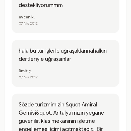
destekliyorummm
aycan k.
07 Nis 2012
hala bu tür işlerle uğraşaklarınahalkın
dertleriyle uğraşsınlar
ümit ç.
07 Nis 2012
Sözde turizmimizin &quot;Amiral
Gemisi&quot; Antalya'mızın yegane
güvenilir, klas mekanının işletme
engellemesi içimi acıtmaktadır... Bir