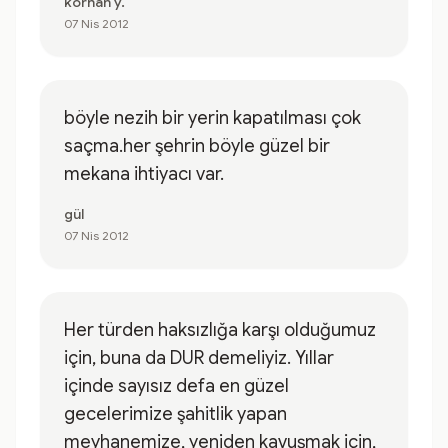
korhan y.
07 Nis 2012
böyle nezih bir yerin kapatılması çok
saçma.her şehrin böyle güzel bir
mekana ihtiyacı var.
gül
07 Nis 2012
Her türden haksızlığa karşı olduğumuz
için, buna da DUR demeliyiz. Yıllar
içinde sayısız defa en güzel
gecelerimize şahitlik yapan
meyhanemize, yeniden kavuşmak için,