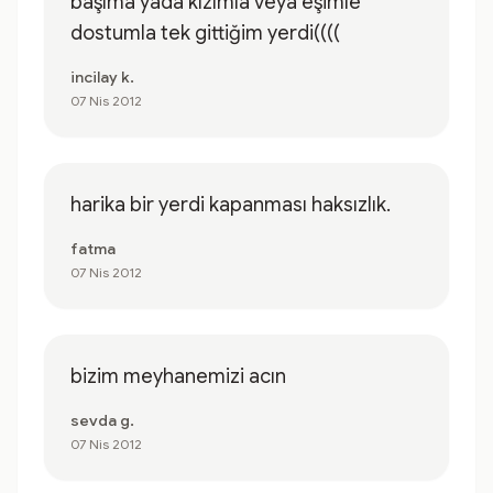
başıma yada kızımla veya eşimle
dostumla tek gittiğim yerdi((((
incilay k.
07 Nis 2012
harika bir yerdi kapanması haksızlık.
fatma
07 Nis 2012
bizim meyhanemizi acın
sevda g.
07 Nis 2012