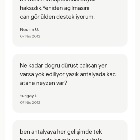
haksızlık.Yeniden açılmasını
canıgönülden destekliyorum.
Nesrin U.
07 Nis 2012
Ne kadar dogru dürüst calısan yer
varsa yok ediliyor yazık antalyada kac
atane neyzen var?
turgay i.
07 Nis 2012
ben antalyaya her gelişimde tek