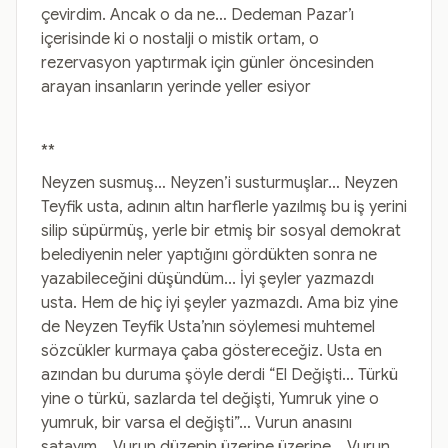
çevirdim. Ancak o da ne… Dedeman Pazar’ı
içerisinde ki o nostalji o mistik ortam, o
rezervasyon yaptırmak için günler öncesinden
arayan insanların yerinde yeller esiyor
**
Neyzen susmuş… Neyzen’i susturmuşlar… Neyzen
Teyfik usta, adının altın harflerle yazılmış bu iş yerini
silip süpürmüş, yerle bir etmiş bir sosyal demokrat
belediyenin neler yaptığını gördükten sonra ne
yazabileceğini düşündüm... İyi şeyler yazmazdı
usta. Hem de hiç iyi şeyler yazmazdı. Ama biz yine
de Neyzen Teyfik Usta’nın söylemesi muhtemel
sözcükler kurmaya çaba göstereceğiz. Usta en
azından bu duruma şöyle derdi “El Değişti… Türkü
yine o türkü, sazlarda tel değişti, Yumruk yine o
yumruk, bir varsa el değişti”… Vurun anasını
satayım… Vurun düzenin üzerine üzerine… Vurun