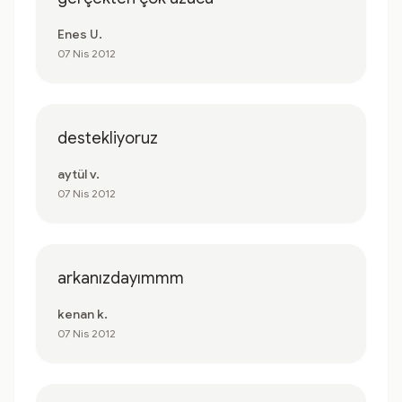
Enes U.
07 Nis 2012
destekliyoruz
aytül v.
07 Nis 2012
arkanızdayımmm
kenan k.
07 Nis 2012