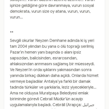
işinize geldiğine göre davranmaya, vurun sosyal
demokrata, vurun size oy atana, vurun, vurun,
vurun…
**
Sevgili okurlar Neyzen Demhane adında ki iş yeri
tam 2004 yılından bu yana o ölü toprağı serilmiş
Pazar’ın hemen yanı başında o alanı ipsiz
sapsızdan, balicisinden, esrarcısından,
ahlaksızından arınmasını sağlamış bir müesseydi.
Ve Neyzen’in orda ışıklarını yakmasından sonra
yanında birkaç dükkan daha açıldı. Onlarda hizmet
vermeye başladılar Antalya’ya farklı bir damak
tadında türküler ve şarkılarla, leziz yiyecekleriyle…
Ama ne olduysa Muratpaşa Belediyesi emlak
biriminde görevli Cebrail Müdür’ün acayip
uygulamalarıyla başladı. Cebrâîl (Arapça: جبرائيل