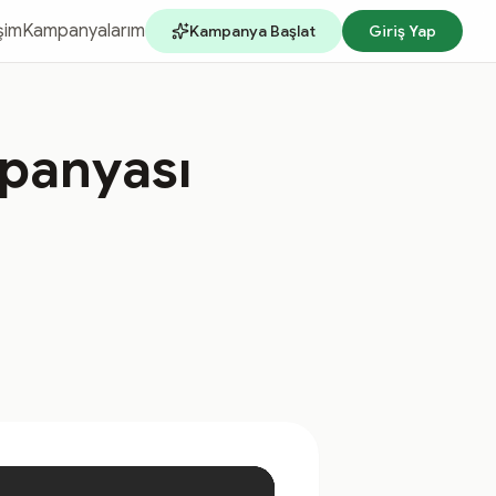
işim
Kampanyalarım
Kampanya Başlat
Giriş Yap
panyası