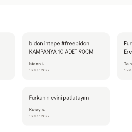
bidon intepe #freebidon
Furka
KAMPANYA 10 ADET 90CM
bidon i.
Talh
18 Mar 2022
18 M
Furkanın evini patlatayım
Kutay s.
18 Mar 2022