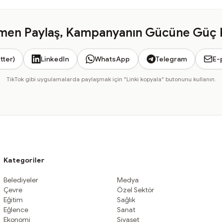
en Paylaş, Kampanyanın Gücüne Güç 
tter)
LinkedIn
WhatsApp
Telegram
E-
TikTok gibi uygulamalarda paylaşmak için "Linki kopyala" butonunu kullanın.
Kategoriler
Belediyeler
Medya
Çevre
Özel Sektör
Eğitim
Sağlık
Eğlence
Sanat
Ekonomi
Siyaset