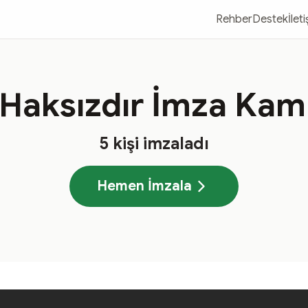
Rehber
Destek
İlet
 Haksızdır İmza Kam
5
kişi imzaladı
Hemen İmzala