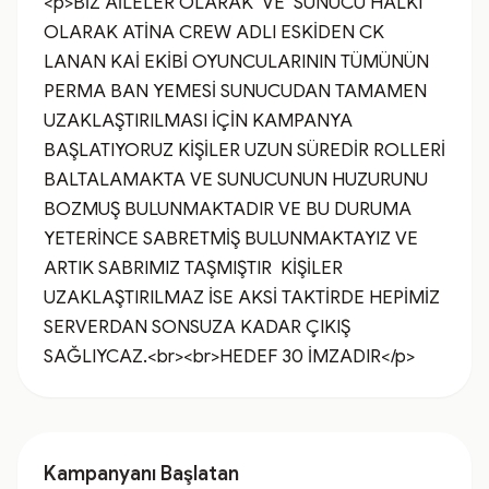
<p>BİZ AİLELER OLARAK  VE  SUNUCU HALKI 
OLARAK ATİNA CREW ADLI ESKİDEN CK 
LANAN KAİ EKİBİ OYUNCULARININ TÜMÜNÜN 
PERMA BAN YEMESİ SUNUCUDAN TAMAMEN 
UZAKLAŞTIRILMASI İÇİN KAMPANYA 
BAŞLATIYORUZ KİŞİLER UZUN SÜREDİR ROLLERİ 
BALTALAMAKTA VE SUNUCUNUN HUZURUNU 
BOZMUŞ BULUNMAKTADIR VE BU DURUMA 
YETERİNCE SABRETMİŞ BULUNMAKTAYIZ VE 
ARTIK SABRIMIZ TAŞMIŞTIR  KİŞİLER 
UZAKLAŞTIRILMAZ İSE AKSİ TAKTİRDE HEPİMİZ 
SERVERDAN SONSUZA KADAR ÇIKIŞ 
SAĞLIYCAZ.<br><br>HEDEF 30 İMZADIR</p>
Kampanyanı Başlatan