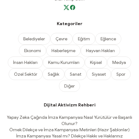
Kategoriler
Belediyeler
Çevre
Eğitim
Eğlence
Ekonomi
Haberleşme
Hayvan Hakları
İnsan Hakları
Kamu Kurumları
Kişisel
Medya
Özel Sektör
Sağlık
Sanat
Siyaset
Spor
Diğer
Dijital Aktivizm Rehberi
Yapay Zeka Çağında İmza Kampanyası Nasıl Yürütülür ve Başarılı
Olunur?
Örnek Dilekçe ve İmza Kampanyası Metinleri (Hazır Şablonlar)
İmza Kampanyası Yasal mı? Dilekçe Hakkı ve Haklarınız