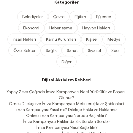
Kategoriler
Belediyeler
Çevre
Eğitim
Eğlence
Ekonomi
Haberleşme
Hayvan Hakları
İnsan Hakları
Kamu Kurumları
Kişisel
Medya
Özel Sektör
Sağlık
Sanat
Siyaset
Spor
Diğer
Dijital Aktivizm Rehberi
Yapay Zeka Çağında İmza Kampanyası Nasıl Yürütülür ve Başarılı
Olunur?
Örnek Dilekçe ve İmza Kampanyası Metinleri (Hazır Şablonlar)
İmza Kampanyası Yasal mı? Dilekçe Hakkı ve Haklarınız
Online İmza Kampanyası Nerede Başlatılır?
İmza Kampanyası Hakkında Sık Sorulan Sorular
İmza Kampanyası Nasıl Başlatılır?