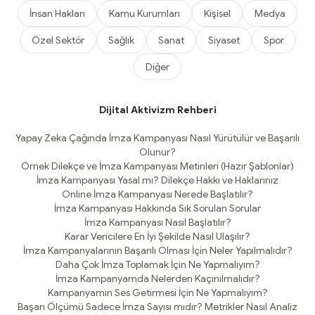
İnsan Hakları
Kamu Kurumları
Kişisel
Medya
Özel Sektör
Sağlık
Sanat
Siyaset
Spor
Diğer
Dijital Aktivizm Rehberi
Yapay Zeka Çağında İmza Kampanyası Nasıl Yürütülür ve Başarılı
Olunur?
Örnek Dilekçe ve İmza Kampanyası Metinleri (Hazır Şablonlar)
İmza Kampanyası Yasal mı? Dilekçe Hakkı ve Haklarınız
Online İmza Kampanyası Nerede Başlatılır?
İmza Kampanyası Hakkında Sık Sorulan Sorular
İmza Kampanyası Nasıl Başlatılır?
Karar Vericilere En İyi Şekilde Nasıl Ulaşılır?
İmza Kampanyalarının Başarılı Olması İçin Neler Yapılmalıdır?
Daha Çok İmza Toplamak İçin Ne Yapmalıyım?
İmza Kampanyamda Nelerden Kaçınılmalıdır?
Kampanyamın Ses Getirmesi İçin Ne Yapmalıyım?
Başarı Ölçümü Sadece İmza Sayısı mıdır? Metrikler Nasıl Analiz