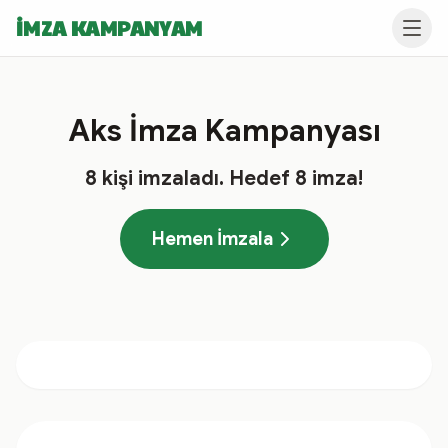
İMZA KAMPANYAM
Aks İmza Kampanyası
8
kişi imzaladı
. Hedef
8
imza!
Hemen İmzala