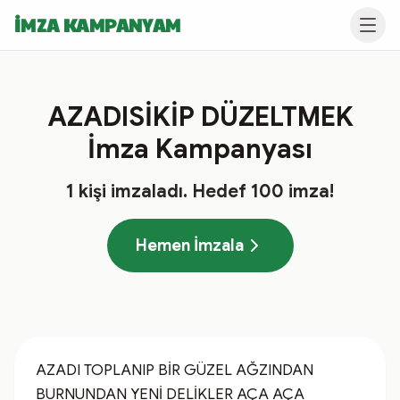
İMZA KAMPANYAM
AZADISİKİP DÜZELTMEK
İmza Kampanyası
1
kişi imzaladı
. Hedef
100
imza!
Hemen İmzala
AZADI TOPLANIP BİR GÜZEL AĞZINDAN 
BURNUNDAN YENİ DELİKLER AÇA AÇA 