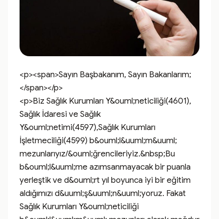
<p><span>Sayın Başbakanım, Sayın Bakanlarım;
</span></p>

<p>Biz Sağlık Kurumları Y&ouml;neticiliği(4601), 
Sağlık İdaresi ve Sağlık 
Y&ouml;netimi(4597),Sağlık Kurumları 
İşletmeciliği(4599) b&ouml;l&uuml;m&uuml; 
mezunlarıyız/&ouml;ğrencileriyiz.&nbsp;Bu 
b&ouml;l&uuml;me azımsanmayacak bir puanla 
yerleştik ve d&ouml;rt yıl boyunca iyi bir eğitim 
aldığımızı d&uuml;ş&uuml;n&uuml;yoruz. Fakat 
Sağlık Kurumları Y&ouml;neticiliği 