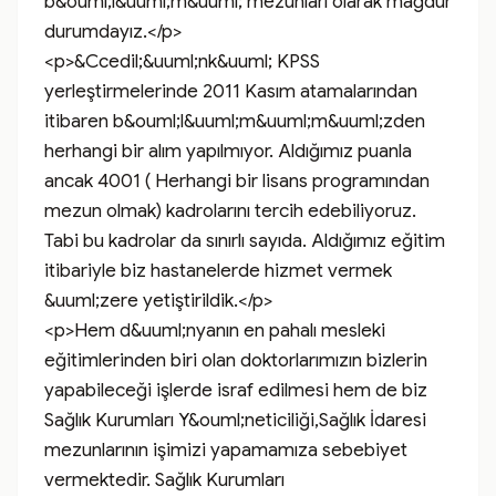
b&ouml;l&uuml;m&uuml; mezunları olarak mağdur 
durumdayız.</p>

<p>&Ccedil;&uuml;nk&uuml; KPSS 
yerleştirmelerinde 2011 Kasım atamalarından 
itibaren b&ouml;l&uuml;m&uuml;m&uuml;zden 
herhangi bir alım yapılmıyor. Aldığımız puanla 
ancak 4001 ( Herhangi bir lisans programından 
mezun olmak) kadrolarını tercih edebiliyoruz. 
Tabi bu kadrolar da sınırlı sayıda. Aldığımız eğitim 
itibariyle biz hastanelerde hizmet vermek 
&uuml;zere yetiştirildik.</p>

<p>Hem d&uuml;nyanın en pahalı mesleki 
eğitimlerinden biri olan doktorlarımızın bizlerin 
yapabileceği işlerde israf edilmesi hem de biz 
Sağlık Kurumları Y&ouml;neticiliği,Sağlık İdaresi 
mezunlarının işimizi yapamamıza sebebiyet 
vermektedir. Sağlık Kurumları 