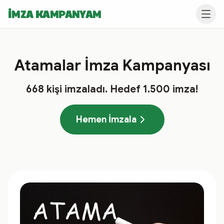
İMZA KAMPANYAM
Atamalar İmza Kampanyası
668
kişi imzaladı
. Hedef
1.500
imza!
Hemen İmzala