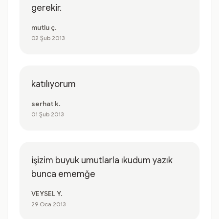
gerekir.
mutlu ç.
02 Şub 2013
katılıyorum
serhat k.
01 Şub 2013
işizim buyuk umutlarla ıkudum yazık
bunca ememğe
VEYSEL Y.
29 Oca 2013