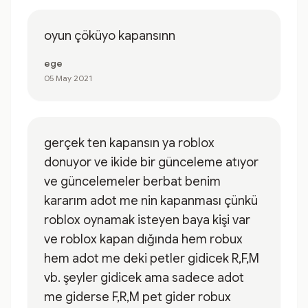
oyun çöküyo kapansınn
ege
05 May 2021
gerçek ten kapansın ya roblox
donuyor ve ikide bir günceleme atıyor
ve güncelemeler berbat benim
kararım adot me nin kapanması çünkü
roblox oynamak isteyen baya kişi var
ve roblox kapan dığında hem robux
hem adot me deki petler gidicek R,F,M
vb. şeyler gidicek ama sadece adot
me giderse F,R,M pet gider robux