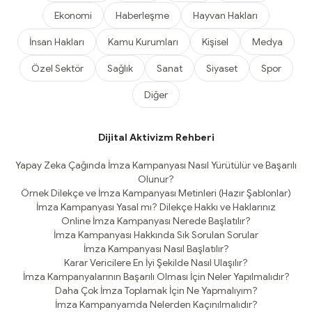
Ekonomi
Haberleşme
Hayvan Hakları
İnsan Hakları
Kamu Kurumları
Kişisel
Medya
Özel Sektör
Sağlık
Sanat
Siyaset
Spor
Diğer
Dijital Aktivizm Rehberi
Yapay Zeka Çağında İmza Kampanyası Nasıl Yürütülür ve Başarılı
Olunur?
Örnek Dilekçe ve İmza Kampanyası Metinleri (Hazır Şablonlar)
İmza Kampanyası Yasal mı? Dilekçe Hakkı ve Haklarınız
Online İmza Kampanyası Nerede Başlatılır?
İmza Kampanyası Hakkında Sık Sorulan Sorular
İmza Kampanyası Nasıl Başlatılır?
Karar Vericilere En İyi Şekilde Nasıl Ulaşılır?
İmza Kampanyalarının Başarılı Olması İçin Neler Yapılmalıdır?
Daha Çok İmza Toplamak İçin Ne Yapmalıyım?
İmza Kampanyamda Nelerden Kaçınılmalıdır?