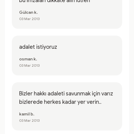
bu imzaları dıkkate alın lütfen
Gülcan k.
03 Mar 2013
adalet istiyoruz
osman k.
03 Mar 2013
Bizler hakkı adaleti savunmak için varız
bizlerede herkes kadar yer verin..
kamil b.
03 Mar 2013