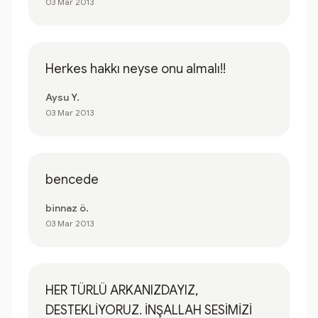
03 Mar 2013
Herkes hakkı neyse onu almalı!!
Aysu Y.
03 Mar 2013
bencede
binnaz ö.
03 Mar 2013
HER TÜRLÜ ARKANIZDAYIZ,
DESTEKLİYORUZ. İNŞALLAH SESİMİZİ