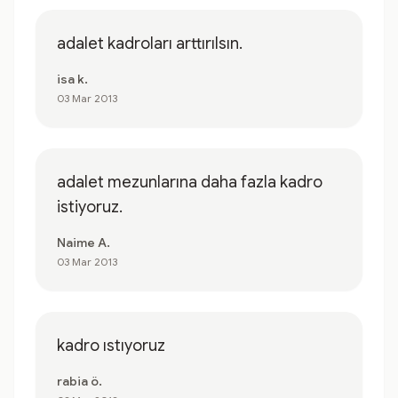
adalet kadroları arttırılsın.
isa k.
03 Mar 2013
adalet mezunlarına daha fazla kadro
istiyoruz.
Naime A.
03 Mar 2013
kadro ıstıyoruz
rabia ö.