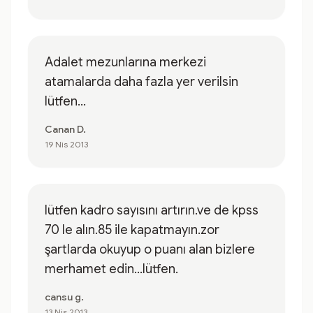
Adalet mezunlarına merkezi
atamalarda daha fazla yer verilsin
lütfen...
Canan D.
19 Nis 2013
lütfen kadro sayısını artırın.ve de kpss
70 le alın.85 ile kapatmayın.zor
şartlarda okuyup o puanı alan bizlere
merhamet edin...lütfen.
cansu g.
13 Nis 2013