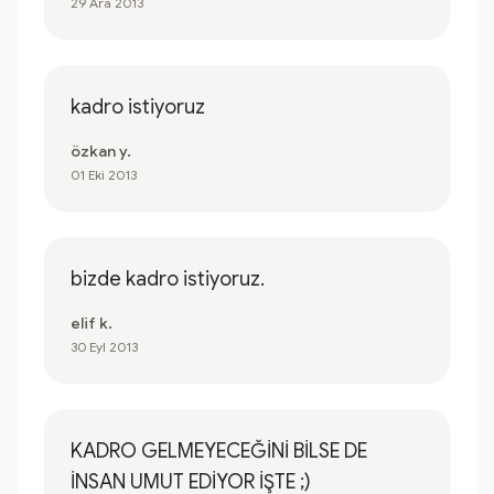
29 Ara 2013
kadro istiyoruz
özkan y.
01 Eki 2013
bizde kadro istiyoruz.
elif k.
30 Eyl 2013
KADRO GELMEYECEĞİNİ BİLSE DE
İNSAN UMUT EDİYOR İŞTE ;)