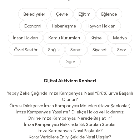
Belediyeler
Çevre
Eğitim
Eğlence
Ekonomi
Haberleşme
Hayvan Hakları
İnsan Hakları
Kamu Kurumları
Kişisel
Medya
Özel Sektör
Sağlık
Sanat
Siyaset
Spor
Diğer
Dijital Aktivizm Rehberi
Yapay Zeka Çağında İmza Kampanyası Nasıl Yürütülür ve Başarılı
Olunur?
Örnek Dilekçe ve İmza Kampanyası Metinleri (Hazır Şablonlar)
İmza Kampanyası Yasal mı? Dilekçe Hakkı ve Haklarınız
Online İmza Kampanyası Nerede Başlatılır?
İmza Kampanyası Hakkında Sık Sorulan Sorular
İmza Kampanyası Nasıl Başlatılır?
Karar Vericilere En İyi Şekilde Nasıl Ulaşılır?