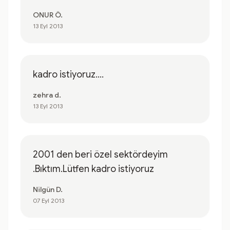
ONUR Ö.
13 Eyl 2013
kadro istiyoruz....
zehra d.
13 Eyl 2013
2001 den beri özel sektördeyim
.Bıktım.Lütfen kadro istiyoruz
Nilgün D.
07 Eyl 2013