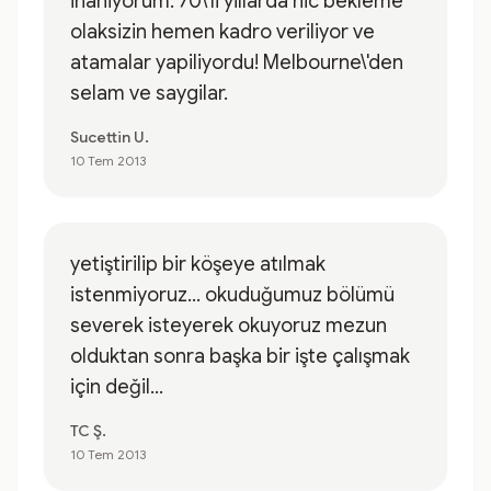
inaniyorum. 70\'li yillarda hic bekleme
olaksizin hemen kadro veriliyor ve
atamalar yapiliyordu! Melbourne\'den
selam ve saygilar.
Sucettin U.
10 Tem 2013
yetiştirilip bir köşeye atılmak
istenmiyoruz... okuduğumuz bölümü
severek isteyerek okuyoruz mezun
olduktan sonra başka bir işte çalışmak
için değil...
TC Ş.
10 Tem 2013