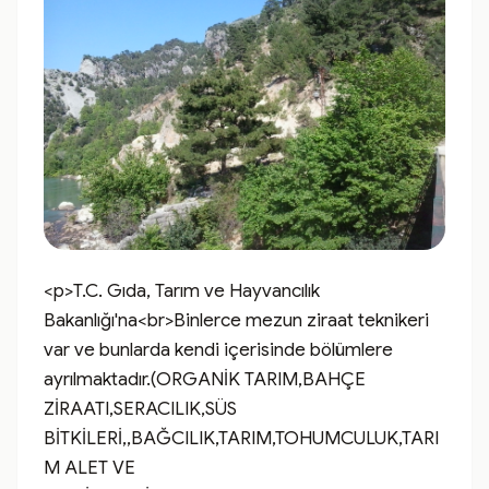
<p>T.C. Gıda, Tarım ve Hayvancılık 
Bakanlığı'na<br>Binlerce mezun ziraat teknikeri 
var ve bunlarda kendi içerisinde bölümlere 
ayrılmaktadır.(ORGANİK TARIM,BAHÇE 
ZİRAATI,SERACILIK,SÜS 
BİTKİLERİ,,BAĞCILIK,TARIM,TOHUMCULUK,TARI
M ALET VE 