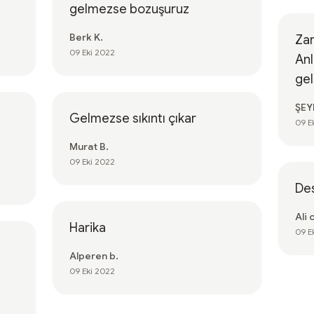
gelmezse bozuşuruz
Berk K.
Zar
09 Eki 2022
Anl
gel
ŞEY
Gelmezse sıkıntı çıkar
09 E
Murat B.
09 Eki 2022
De
Ali c
Harika
09 E
Alperen b.
09 Eki 2022