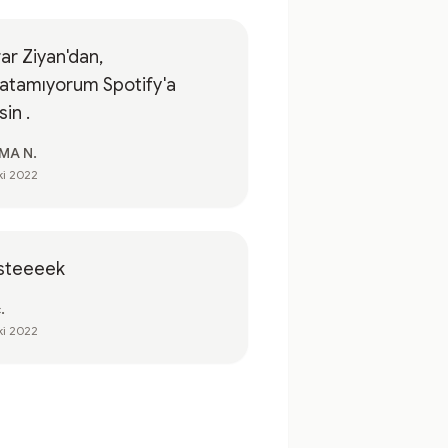
ar Ziyan'dan,
atamıyorum Spotify'a
sin .
MA N.
ki 2022
steeeek
.
ki 2022