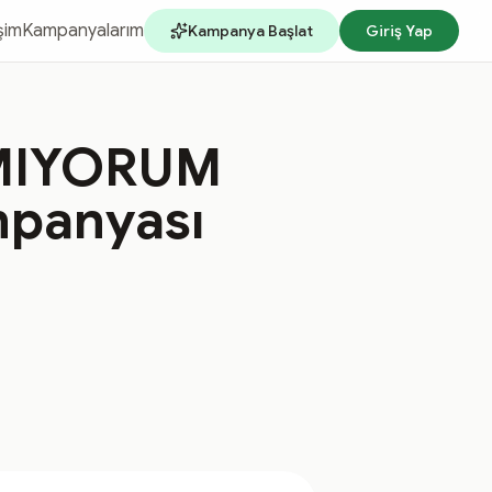
işim
Kampanyalarım
Kampanya Başlat
Giriş Yap
MIYORUM
mpanyası