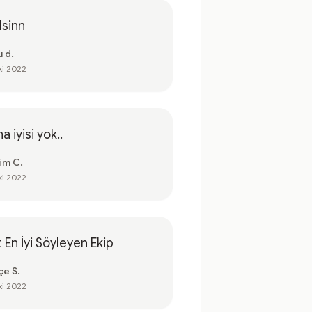
lsinn
u d.
ki 2022
a iyisi yok..
im C.
ki 2022
 En İyi Söyleyen Ekip
çe S.
ki 2022