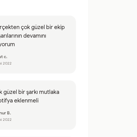
çekten çok güzel bir ekip
arılarının devamını
iyorum
t c.
ki 2022
 güzel bir şarkı mutlaka
tifya eklenmeli
nur B.
ki 2022