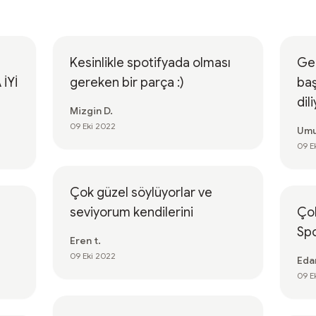
Kesinlikle spotifyada olması
Ger
İYİ
gereken bir parça :)
baş
dil
Mizgin D.
09 Eki 2022
Umu
09 E
Çok güzel söylüyorlar ve
seviyorum kendilerini
Çok
Spo
Eren t.
09 Eki 2022
Eda
09 E