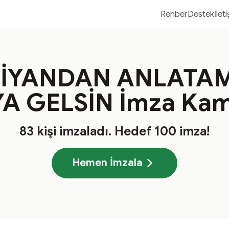
Rehber
Destek
İlet
ZİYANDAN ANLATA
A GELSİN İmza Ka
83
kişi imzaladı
. Hedef
100
imza!
Hemen İmzala