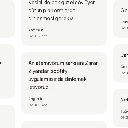
Kesinlikle çok güzel söylüyor
bütün platformlarda
Ge
dinlenmesi gerek☺️
Ebr
09 E
Yağmur
09 Eki 2022
Dah
A
Anlatamıyorum şarkısını Zarar
Bes
Ziyandan spotify
09 E
uygulamasında dinlemek
istiyoruz .
Engin b.
Net
09 Eki 2022
Tuğ
09 E