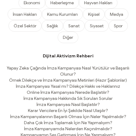
Ekonomi
Haberleşme
Hayvan Hakları
İnsan Hakları
Kamu Kurumları
Kişisel
Medya
Özel Sektör
Sağlık
Sanat
Siyaset
Spor
Diğer
Dijital Aktivizm Rehberi
Yapay Zeka Çağında İmza Kampanyası Nasıl Yürütülür ve Başarılı
Olunur?
Örnek Dilekçe ve İmza Kampanyası Metinleri (Hazır Şablonlar)
İmza Kampanyası Yasal mı? Dilekçe Hakkı ve Haklarınız
Online İmza Kampanyası Nerede Başlatılır?
İmza Kampanyası Hakkında Sık Sorulan Sorular
İmza Kampanyası Nasıl Başlatılır?
Karar Vericilere En İyi Şekilde Nasıl Ulaşılır?
İmza Kampanyalarının Başarılı Olması İçin Neler Yapılmalıdır?
Daha Çok İmza Toplamak İçin Ne Yapmalıyım?
İmza Kampanyamda Nelerden Kaçınılmalıdır?
Kampanyamın Ses Getirmesi İçin Ne Yapmalıyım?