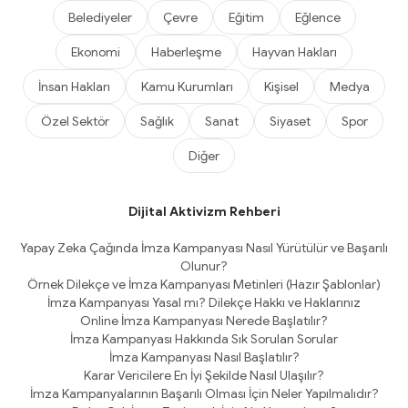
Belediyeler
Çevre
Eğitim
Eğlence
Ekonomi
Haberleşme
Hayvan Hakları
İnsan Hakları
Kamu Kurumları
Kişisel
Medya
Özel Sektör
Sağlık
Sanat
Siyaset
Spor
Diğer
Dijital Aktivizm Rehberi
Yapay Zeka Çağında İmza Kampanyası Nasıl Yürütülür ve Başarılı
Olunur?
Örnek Dilekçe ve İmza Kampanyası Metinleri (Hazır Şablonlar)
İmza Kampanyası Yasal mı? Dilekçe Hakkı ve Haklarınız
Online İmza Kampanyası Nerede Başlatılır?
İmza Kampanyası Hakkında Sık Sorulan Sorular
İmza Kampanyası Nasıl Başlatılır?
Karar Vericilere En İyi Şekilde Nasıl Ulaşılır?
İmza Kampanyalarının Başarılı Olması İçin Neler Yapılmalıdır?