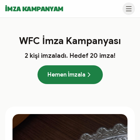
İMZA KAMPANYAM
WFC İmza Kampanyası
2
kişi imzaladı
. Hedef
20
imza!
Hemen İmzala