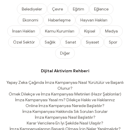
Belediyeler
Çevre
Eğitim
Eğlence
Ekonomi
Haberleşme
Hayvan Hakları
İnsan Hakları
Kamu Kurumları
Kişisel
Medya
Özel Sektör
Sağlık
Sanat
Siyaset
Spor
Diğer
Dijital Aktivizm Rehberi
Yapay Zeka Çağında İmza Kampanyası Nasıl Yürütülür ve Başarılı
Olunur?
Örnek Dilekçe ve İmza Kampanyası Metinleri (Hazır Şablonlar)
İmza Kampanyası Yasal mı? Dilekçe Hakkı ve Haklarınız
Online İmza Kampanyası Nerede Başlatılır?
İmza Kampanyası Hakkında Sık Sorulan Sorular
İmza Kampanyası Nasıl Başlatılır?
Karar Vericilere En İyi Şekilde Nasıl Ulaşılır?
İmza Kampanyalarının Başarılı Olması İçin Neler Yapılmalıdır?