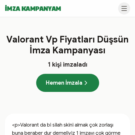
İMZA KAMPANYAM
Valorant Vp Fiyatları Düşsün
İmza Kampanyası
1
kişi imzaladı
Hemen İmzala
<p>Valorant da bi silah skini almak çok zorlaşı 
buna beraber dur demeliyiz 1 imzayı çok görme 