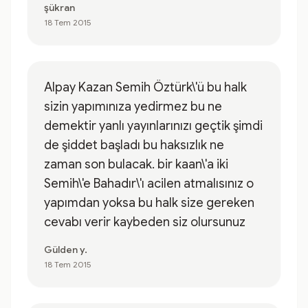
şükran
18 Tem 2015
Alpay Kazan Semih Öztürk\'ü bu halk
sizin yapımınıza yedirmez bu ne
demektir yanlı yayınlarınızı geçtik şimdi
de şiddet başladı bu haksızlık ne
zaman son bulacak. bir kaan\'a iki
Semih\'e Bahadır\'ı acilen atmalısınız o
yapımdan yoksa bu halk size gereken
cevabı verir kaybeden siz olursunuz
Gülden y.
18 Tem 2015