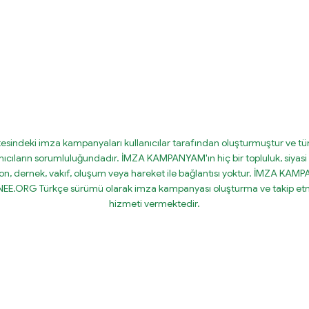
tesindeki imza kampanyaları kullanıcılar tarafından oluşturmuştur ve tüm
nıcıların sorumluluğundadır. İMZA KAMPANYAM'ın hiç bir topluluk, siyasi 
on, dernek, vakıf, oluşum veya hareket ile bağlantısı yoktur. İMZA KA
IGNEE.ORG Türkçe sürümü olarak imza kampanyası oluşturma ve takip etm
hizmeti vermektedir.