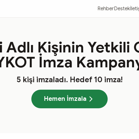
Rehber
Destek
İlet
 Adlı Kişinin Yetkil
YKOT İmza Kampany
5
kişi imzaladı
. Hedef
10
imza!
Hemen İmzala