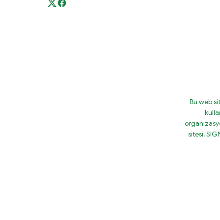
Bu web si
kulla
organizasy
sitesi, S