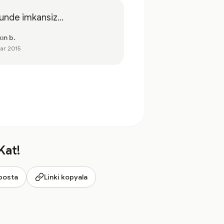
unde imkansiz...
ın b.
ar 2015
Kat!
posta
Linki kopyala