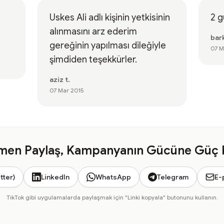
Uskes Ali adlı kişinin yetkisinin
2 g
alınmasını arz ederim
bark
gereğinin yapılması dileğiyle
07 M
şimdiden teşekkürler.
aziz t.
07 Mar 2015
en Paylaş, Kampanyanın Gücüne Güç 
tter)
LinkedIn
WhatsApp
Telegram
E-
TikTok gibi uygulamalarda paylaşmak için "Linki kopyala" butonunu kullanın.