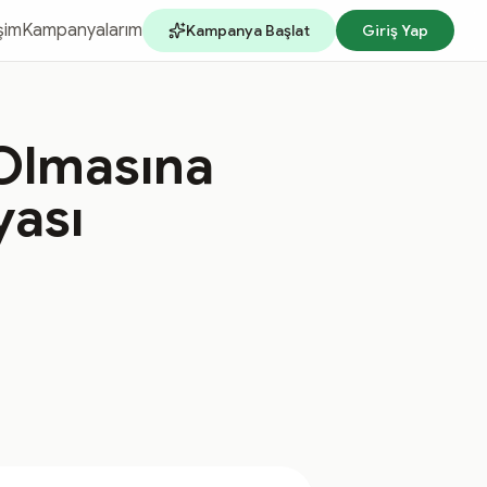
işim
Kampanyalarım
Kampanya Başlat
Giriş Yap
i Olmasına
ası