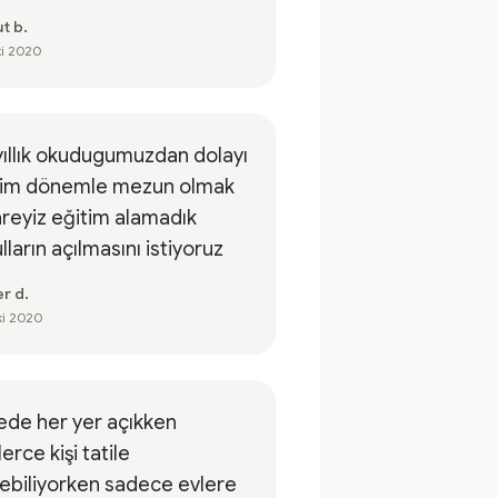
t b.
ki 2020
 yıllık okudugumuzdan dolayı
rim dönemle mezun olmak
reyiz eğitim alamadık
lların açılmasını istiyoruz
r d.
ki 2020
ede her yer açıkken
lerce kişi tatile
ebiliyorken sadece evlere