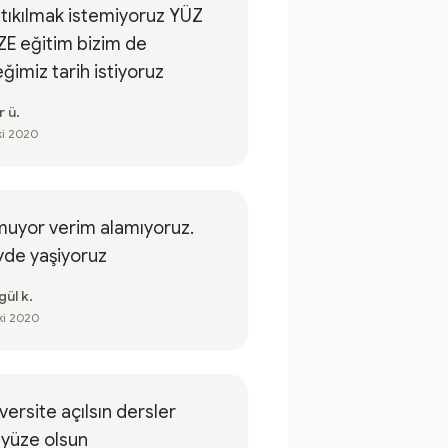
 tıkılmak istemiyoruz YÜZ
E eğitim bizim de
eğimiz tarih istiyoruz
r ü.
ki 2020
uyor verim alamıyoruz.
yde yaşiyoruz
ül k.
ki 2020
versite açılsın dersler
yüze olsun