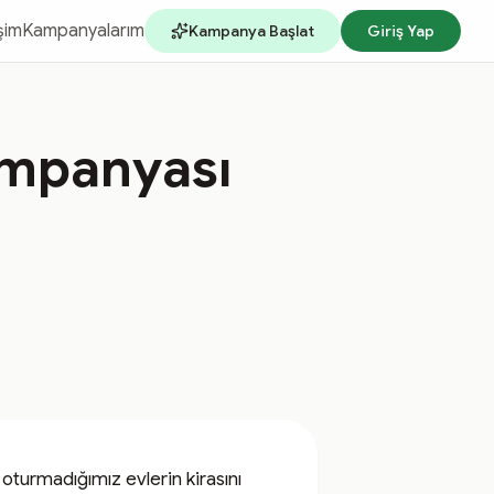
işim
Kampanyalarım
Kampanya Başlat
Giriş Yap
ampanyası
turmadığımız evlerin kirasını 