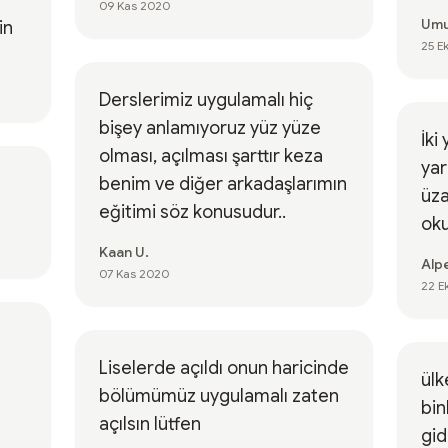
09 Kas 2020
Umu
in
25 E
Derslerimiz uygulamalı hiç
bişey anlamıyoruz yüz yüze
İki
olması, açılması şarttır keza
ya
benim ve diğer arkadaşlarımın
üza
eğitimi söz konusudur..
oku
Kaan U.
Alpe
07 Kas 2020
22 E
Liselerde açıldı onun haricinde
ülk
bölümümüz uygulamalı zaten
bin
açılsın lütfen
gid