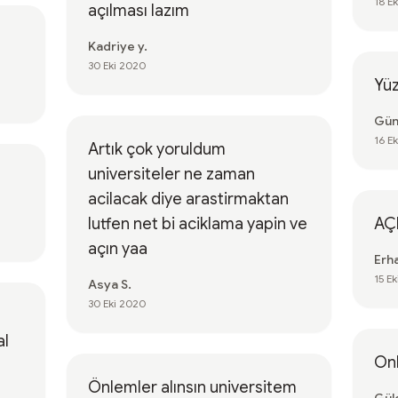
18 E
açılması lazım
Kadriye y.
30 Eki 2020
Yüz
Gün
16 E
Artık çok yoruldum
universiteler ne zaman
acilacak diye arastirmaktan
lutfen net bi aciklama yapin ve
AÇ
açın yaa
Erh
15 E
Asya S.
30 Eki 2020
al
Onl
Önlemler alınsın universitem