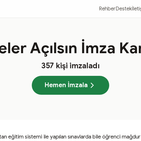
Rehber
Destek
İlet
teler Açılsın İmza K
357
kişi imzaladı
Hemen İmzala
 eğitim sistemi ile yapılan sınavlarda bile öğrenci mağdur o