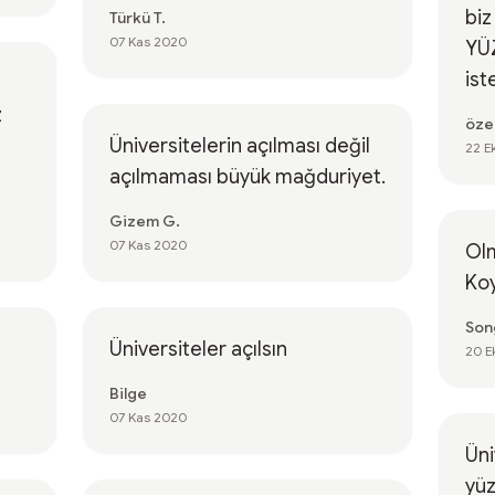
biz
Türkü T.
07 Kas 2020
YÜZ
ist
z
öze
Üniversitelerin açılması değil
22 E
açılmaması büyük mağduriyet.
Gizem G.
07 Kas 2020
Olm
Ko
Song
Üniversiteler açılsın
20 E
Bilge
07 Kas 2020
Üni
yüz