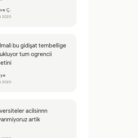
ve Ç.
ki 2020
lmali bu gidişat tembellige
ukluyor tum ogrencii
letini
iye
ki 2020
versiteler acilsinnn
anmiyoruz artik