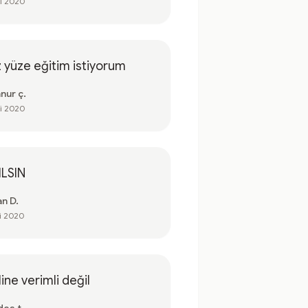
ki 2020
 yüze eğitim istiyorum
nur ç.
ki 2020
ILSIN
an D.
ki 2020
ine verimli değil