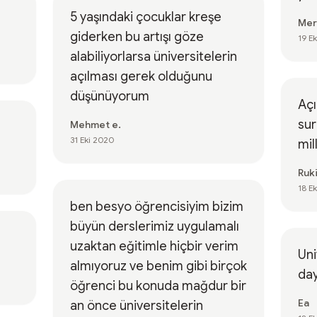
5 yaşındaki çocuklar kreşe
Mer
giderken bu artışı göze
19 E
alabiliyorlarsa üniversitelerin
açılması gerek olduğunu
düşünüyorum
Açı
sur
Mehmet e.
31 Eki 2020
mil
Ruk
18 E
ben besyo öğrencisiyim bizim
büyün derslerimiz uygulamalı
uzaktan eğitimle hiçbir verim
Uni
almıyoruz ve benim gibi birçok
day
öğrenci bu konuda mağdur bir
Ea
an önce üniversitelerin