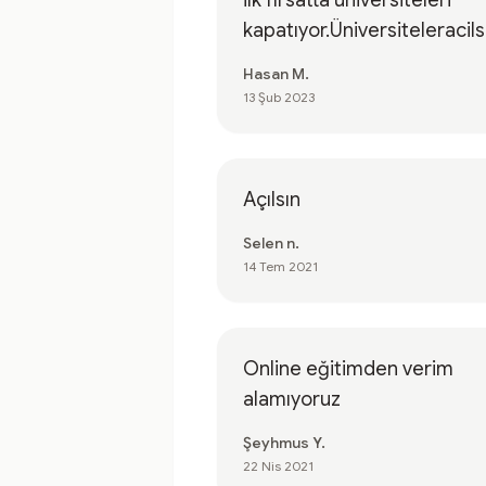
ilk fırsatta üniversiteleri
kapatıyor.Üniversiteleracils
Hasan M.
13 Şub 2023
Açılsın
Selen n.
14 Tem 2021
Online eğitimden verim
alamıyoruz
Şeyhmus Y.
22 Nis 2021