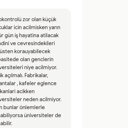
kontrolü zor olan küçük
uklar icin acilmisken yarın
r gün iş hayatina atilacak
dini ve cevresindekileri
üsten korauyabilecek
asitede olan genclerin
versiteleri niye acilmiyor.
ik açılmalı. Fabrikalar,
antalar , kafeler eglence
anlari acikken
versiteler neden acilmiyor.
 bunlar önlemlerle
labiliyorsa üniversiteler de
abilir.