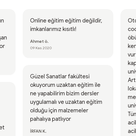
ın
Online eğitim eğitim değildir,
Oto
imkanlarımız kısıtlı!
coc
öbü
Ahmet ö.
yor
ken
09 Kas 2020
vur
kap
uni
Güzel Sanatlar fakültesi
Art
okuyorum uzaktan eğitim ile
lok
ne yapabilirim bizim dersler
mek
uygulamalı ve uzaktan eğitim
uni
olduğu için malzemeler
Tüm
pahalıya patlıyor
aci
et
acil
İRFAN K.