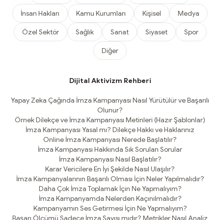
İnsan Hakları
Kamu Kurumları
Kişisel
Medya
Özel Sektör
Sağlık
Sanat
Siyaset
Spor
Diğer
Dijital Aktivizm Rehberi
Yapay Zeka Çağında İmza Kampanyası Nasıl Yürütülür ve Başarılı
Olunur?
Örnek Dilekçe ve İmza Kampanyası Metinleri (Hazır Şablonlar)
İmza Kampanyası Yasal mı? Dilekçe Hakkı ve Haklarınız
Online İmza Kampanyası Nerede Başlatılır?
İmza Kampanyası Hakkında Sık Sorulan Sorular
İmza Kampanyası Nasıl Başlatılır?
Karar Vericilere En İyi Şekilde Nasıl Ulaşılır?
İmza Kampanyalarının Başarılı Olması İçin Neler Yapılmalıdır?
Daha Çok İmza Toplamak İçin Ne Yapmalıyım?
İmza Kampanyamda Nelerden Kaçınılmalıdır?
Kampanyamın Ses Getirmesi İçin Ne Yapmalıyım?
Başarı Ölçümü Sadece İmza Sayısı mıdır? Metrikler Nasıl Analiz