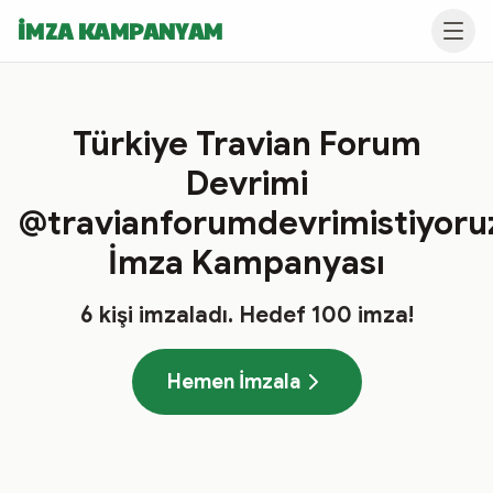
İMZA KAMPANYAM
Türkiye Travian Forum
Devrimi
@travianforumdevrimistiyoru
İmza Kampanyası
6
kişi imzaladı
. Hedef
100
imza!
Hemen İmzala