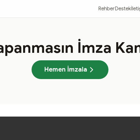
Rehber
Destek
İlet
Kapanmasın İmza Ka
Hemen İmzala