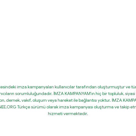
tesindeki imza kampanyaları kullanıcılar tarafından oluşturmuştur ve tüm
nıcıların sorumluluğundadır. İMZA KAMPANYAM'ın hiç bir topluluk, siyasi 
on, dernek, vakıf, oluşum veya hareket ile bağlantısı yoktur. İMZA KA
IGNEE.ORG Türkçe sürümü olarak imza kampanyası oluşturma ve takip etm
hizmeti vermektedir.