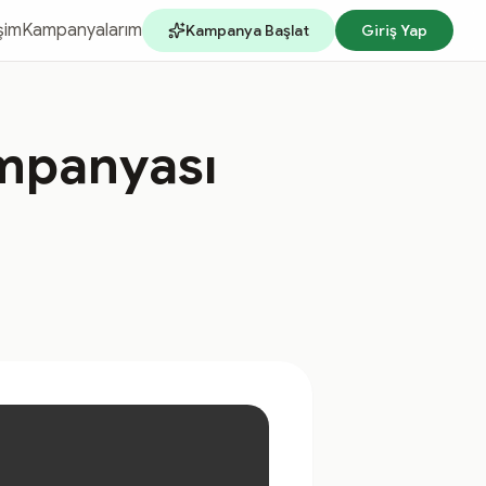
işim
Kampanyalarım
Kampanya Başlat
Giriş Yap
mpanyası