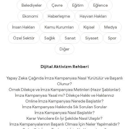
Belediyeler
Çevre
Eğitim
Eğlence
Ekonomi
Haberleşme
Hayvan Hakları
İnsan Hakları
Kamu Kurumları
Kişisel
Medya
Özel Sektör
Sağlık
Sanat
Siyaset
Spor
Diğer
Dijital Aktivizm Rehberi
Yapay Zeka Çağında İmza Kampanyası Nasıl Yürütülür ve Başarılı
Olunur?
Örnek Dilekçe ve İmza Kampanyası Metinleri (Hazır Şablonlar)
İmza Kampanyası Yasal mı? Dilekçe Hakkı ve Haklarınız
Online İmza Kampanyası Nerede Başlatılır?
İmza Kampanyası Hakkında Sık Sorulan Sorular
İmza Kampanyası Nasıl Başlatılır?
Karar Vericilere En İyi Şekilde Nasıl Ulaşılır?
İmza Kampanyalarının Başarılı Olması İçin Neler Yapılmalıdır?