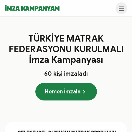
İMZA KAMPANYAM
TÜRKİYE MATRAK
FEDERASYONU KURULMALI
İmza Kampanyası
60
kişi imzaladı
Hemen İmzala