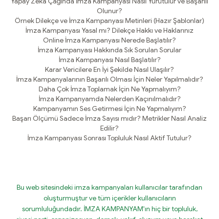
Yapay Zeka Çağında İmza Kampanyası Nasıl Yürütülür ve Başarılı
Olunur?
Örnek Dilekçe ve İmza Kampanyası Metinleri (Hazır Şablonlar)
İmza Kampanyası Yasal mı? Dilekçe Hakkı ve Haklarınız
Online İmza Kampanyası Nerede Başlatılır?
İmza Kampanyası Hakkında Sık Sorulan Sorular
İmza Kampanyası Nasıl Başlatılır?
Karar Vericilere En İyi Şekilde Nasıl Ulaşılır?
İmza Kampanyalarının Başarılı Olması İçin Neler Yapılmalıdır?
Daha Çok İmza Toplamak İçin Ne Yapmalıyım?
İmza Kampanyamda Nelerden Kaçınılmalıdır?
Kampanyamın Ses Getirmesi İçin Ne Yapmalıyım?
Başarı Ölçümü Sadece İmza Sayısı mıdır? Metrikler Nasıl Analiz
Edilir?
İmza Kampanyası Sonrası Topluluk Nasıl Aktif Tutulur?
Bu web sitesindeki imza kampanyaları kullanıcılar tarafından
oluşturmuştur ve tüm içerikler kullanıcıların
sorumluluğundadır. İMZA KAMPANYAM'ın hiç bir topluluk,