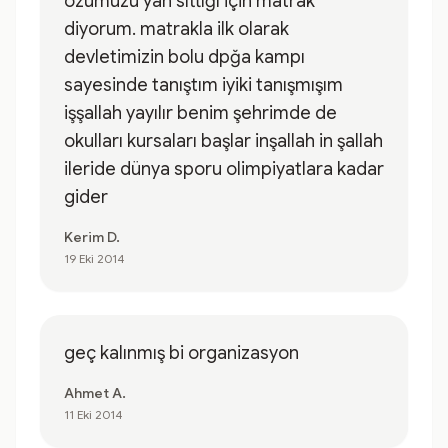
özümüzü yan sıttığı için matrak
diyorum. matrakla ilk olarak
devletimizin bolu dpğa kampı
sayesinde tanıştım iyiki tanışmışım
işşallah yayılır benim şehrimde de
okulları kursaları başlar inşallah in şallah
ileride dünya sporu olimpiyatlara kadar
gider
Kerim D.
19 Eki 2014
geç kalınmış bi organizasyon
Ahmet A.
11 Eki 2014