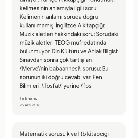
kelimesinin anlamıyla ilgili soru:
Kelimenin anlamı soruda doğru
kullanılmamış. İngilizce A kitapçığı:
Müzik aletleri hakkındaki soru: Sorudaki
müzik aletleri TEOG müfredatında
bulunmuyor. Din Kültürü ve Ahlak Bilgisi:
Sınavdan sonra çok tartışılan
\'Merve\'nin babaannesi\' sorusu: Bu
sorunun iki doğru cevabı var. Fen
Bilimleri: \'fosfat\' yerine \'fos
fatma a.
25 Ara 2016
Matematik sorusu k ve l (b kitapcıgı