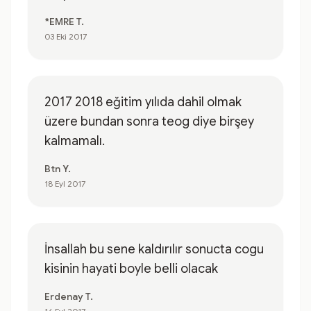
*EMRE T.
03 Eki 2017
2017 2018 eğitim yılıda dahil olmak
üzere bundan sonra teog diye birşey
kalmamalı.
Btn Y.
18 Eyl 2017
İnsallah bu sene kaldırılır sonucta cogu
kisinin hayati boyle belli olacak
Erdenay T.