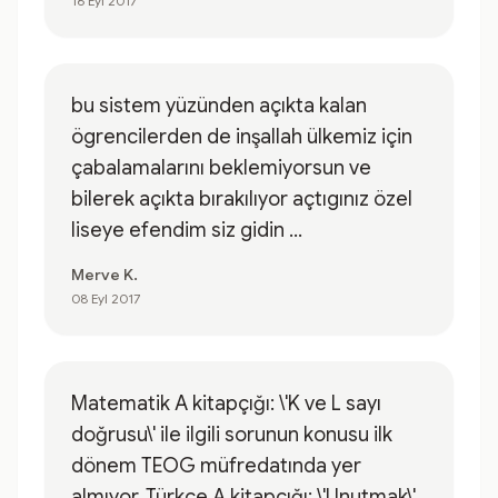
16 Eyl 2017
bu sistem yüzünden açıkta kalan
ögrencilerden de inşallah ülkemiz için
çabalamalarını beklemiyorsun ve
bilerek açıkta bırakılıyor açtıgınız özel
liseye efendim siz gidin ...
Merve K.
08 Eyl 2017
Matematik A kitapçığı: \'K ve L sayı
doğrusu\' ile ilgili sorunun konusu ilk
dönem TEOG müfredatında yer
almıyor. Türkçe A kitapçığı: \'Unutmak\'