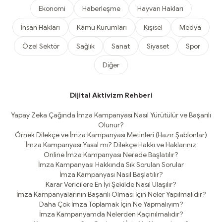
Ekonomi
Haberleşme
Hayvan Hakları
İnsan Hakları
Kamu Kurumları
Kişisel
Medya
Özel Sektör
Sağlık
Sanat
Siyaset
Spor
Diğer
Dijital Aktivizm Rehberi
Yapay Zeka Çağında İmza Kampanyası Nasıl Yürütülür ve Başarılı
Olunur?
Örnek Dilekçe ve İmza Kampanyası Metinleri (Hazır Şablonlar)
İmza Kampanyası Yasal mı? Dilekçe Hakkı ve Haklarınız
Online İmza Kampanyası Nerede Başlatılır?
İmza Kampanyası Hakkında Sık Sorulan Sorular
İmza Kampanyası Nasıl Başlatılır?
Karar Vericilere En İyi Şekilde Nasıl Ulaşılır?
İmza Kampanyalarının Başarılı Olması İçin Neler Yapılmalıdır?
Daha Çok İmza Toplamak İçin Ne Yapmalıyım?
İmza Kampanyamda Nelerden Kaçınılmalıdır?