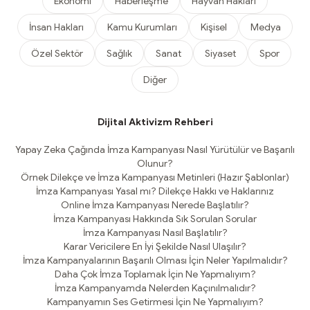
Ekonomi
Haberleşme
Hayvan Hakları
İnsan Hakları
Kamu Kurumları
Kişisel
Medya
Özel Sektör
Sağlık
Sanat
Siyaset
Spor
Diğer
Dijital Aktivizm Rehberi
Yapay Zeka Çağında İmza Kampanyası Nasıl Yürütülür ve Başarılı
Olunur?
Örnek Dilekçe ve İmza Kampanyası Metinleri (Hazır Şablonlar)
İmza Kampanyası Yasal mı? Dilekçe Hakkı ve Haklarınız
Online İmza Kampanyası Nerede Başlatılır?
İmza Kampanyası Hakkında Sık Sorulan Sorular
İmza Kampanyası Nasıl Başlatılır?
Karar Vericilere En İyi Şekilde Nasıl Ulaşılır?
İmza Kampanyalarının Başarılı Olması İçin Neler Yapılmalıdır?
Daha Çok İmza Toplamak İçin Ne Yapmalıyım?
İmza Kampanyamda Nelerden Kaçınılmalıdır?
Kampanyamın Ses Getirmesi İçin Ne Yapmalıyım?