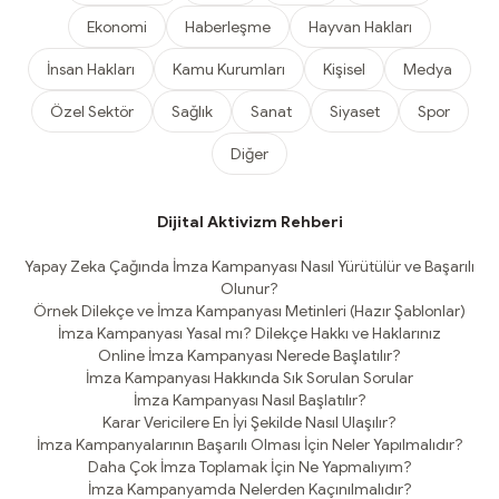
Ekonomi
Haberleşme
Hayvan Hakları
İnsan Hakları
Kamu Kurumları
Kişisel
Medya
Özel Sektör
Sağlık
Sanat
Siyaset
Spor
Diğer
Dijital Aktivizm Rehberi
Yapay Zeka Çağında İmza Kampanyası Nasıl Yürütülür ve Başarılı
Olunur?
Örnek Dilekçe ve İmza Kampanyası Metinleri (Hazır Şablonlar)
İmza Kampanyası Yasal mı? Dilekçe Hakkı ve Haklarınız
Online İmza Kampanyası Nerede Başlatılır?
İmza Kampanyası Hakkında Sık Sorulan Sorular
İmza Kampanyası Nasıl Başlatılır?
Karar Vericilere En İyi Şekilde Nasıl Ulaşılır?
İmza Kampanyalarının Başarılı Olması İçin Neler Yapılmalıdır?
Daha Çok İmza Toplamak İçin Ne Yapmalıyım?
İmza Kampanyamda Nelerden Kaçınılmalıdır?